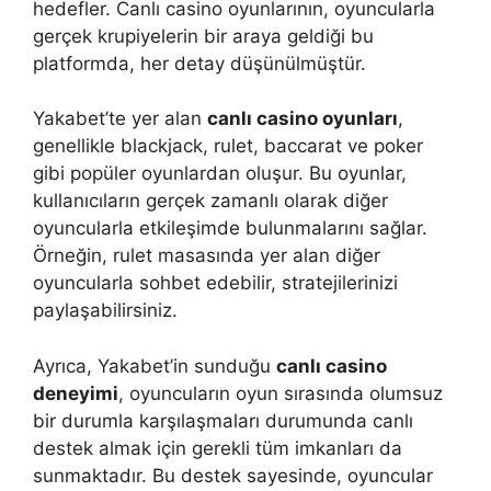
hedefler. Canlı casino oyunlarının, oyuncularla
gerçek krupiyelerin bir araya geldiği bu
platformda, her detay düşünülmüştür.
Yakabet’te yer alan
canlı casino oyunları
,
genellikle blackjack, rulet, baccarat ve poker
gibi popüler oyunlardan oluşur. Bu oyunlar,
kullanıcıların gerçek zamanlı olarak diğer
oyuncularla etkileşimde bulunmalarını sağlar.
Örneğin, rulet masasında yer alan diğer
oyuncularla sohbet edebilir, stratejilerinizi
paylaşabilirsiniz.
Ayrıca, Yakabet’in sunduğu
canlı casino
deneyimi
, oyuncuların oyun sırasında olumsuz
bir durumla karşılaşmaları durumunda canlı
destek almak için gerekli tüm imkanları da
sunmaktadır. Bu destek sayesinde, oyuncular