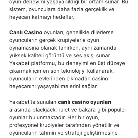
oyun deneyimi yaşayabildiği bir ortam sunar. Bu
sistem, oyunculara daha fazla gerçeklik ve
heyecan katmayı hedefler.
Canlı Casino
oyunları, genellikle dilerlerse
oyuncuların gerçek krupiyelerle oyun
oynamasına olanak tanırken, aynı zamanda
yüksek kaliteli görüntü ve ses akışı sunar.
Yakabet platformu, bu deneyimi en üst düzeye
çıkarmak için en son teknolojiyi kullanarak,
oyuncuların evlerinden çıkmadan casino
heyecanını yaşayabilmelerini sağlar.
Yakabet’te sunulan
canlı casino oyunları
arasında blackjack, rulet ve bakara gibi popüler
oyunlar bulunmaktadır. Her bir oyun,
profesyonel krupiyeler tarafından yönetilir ve
oyuncuların tahmin ve strateji geliştirmesine