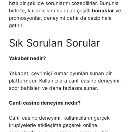
hızlı bir şekilde sorunlarını çözebilirler. Bununla
birlikte, kullanıcılara sunulan çeşitli
bonuslar
ve
promosyonlar, deneyimi daha da cazip hale
getirir.
Sık Sorulan Sorular
Yakabet nedir?
Yakabet, çevrimiçi kumar oyunları sunan bir
platformdur. Kullanıcılara canlı casino deneyimi,
spor bahisleri ve daha fazlasını sunar.
Canlı casino deneyimi nedir?
Canlı casino deneyimi, kullanıcıların gerçek
krupiyelerle etkileşime geçerek online