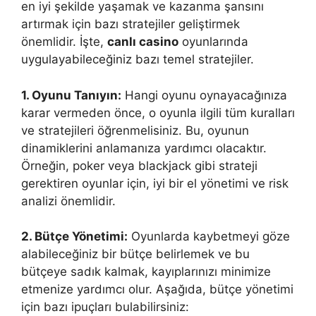
en iyi şekilde yaşamak ve kazanma şansını
artırmak için bazı stratejiler geliştirmek
önemlidir. İşte,
canlı casino
oyunlarında
uygulayabileceğiniz bazı temel stratejiler.
1. Oyunu Tanıyın:
Hangi oyunu oynayacağınıza
karar vermeden önce, o oyunla ilgili tüm kuralları
ve stratejileri öğrenmelisiniz. Bu, oyunun
dinamiklerini anlamanıza yardımcı olacaktır.
Örneğin, poker veya blackjack gibi strateji
gerektiren oyunlar için, iyi bir el yönetimi ve risk
analizi önemlidir.
2. Bütçe Yönetimi:
Oyunlarda kaybetmeyi göze
alabileceğiniz bir bütçe belirlemek ve bu
bütçeye sadık kalmak, kayıplarınızı minimize
etmenize yardımcı olur. Aşağıda, bütçe yönetimi
için bazı ipuçları bulabilirsiniz: