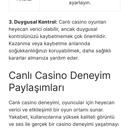
ayarlayın.
3. Duygusal Kontrol:
Canlı casino oyunları
heyecan verici olabilir, ancak duygusal
kontrolünüzü kaybetmemek çok önemlidir.
Kazanma veya kaybetme anlarında
soğukkanlılığınızı koruyabilmek, daha sağlıklı
kararlar almanıza yardım eder.
Canlı Casino Deneyim
Paylaşımları
Canlı casino deneyimi, oyuncular için heyecan
verici ve etkileşimli bir oyun ortamı sunar.
Yakabet, kullanıcılarına yüksek kaliteli görüntü
ve ses ile gerçek bir casino deneyimi yaşatmayı