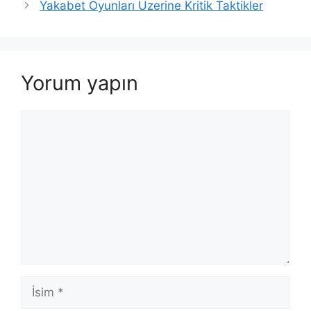
Yakabet Oyunları Üzerine Kritik Taktikler
Yorum yapın
Yorum
İsim