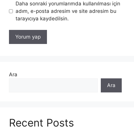
Daha sonraki yorumlarımda kullanılması için
adım, e-posta adresim ve site adresim bu
tarayıcıya kaydedilsin.
Ara
Ara
Recent Posts