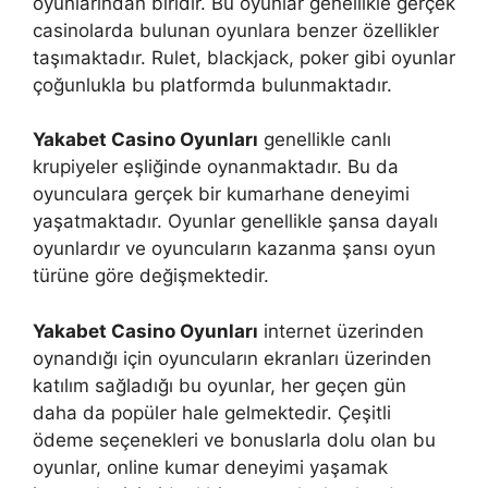
oyunlarından biridir. Bu oyunlar genellikle gerçek
casinolarda bulunan oyunlara benzer özellikler
taşımaktadır. Rulet, blackjack, poker gibi oyunlar
çoğunlukla bu platformda bulunmaktadır.
Yakabet Casino Oyunları
genellikle canlı
krupiyeler eşliğinde oynanmaktadır. Bu da
oyunculara gerçek bir kumarhane deneyimi
yaşatmaktadır. Oyunlar genellikle şansa dayalı
oyunlardır ve oyuncuların kazanma şansı oyun
türüne göre değişmektedir.
Yakabet Casino Oyunları
internet üzerinden
oynandığı için oyuncuların ekranları üzerinden
katılım sağladığı bu oyunlar, her geçen gün
daha da popüler hale gelmektedir. Çeşitli
ödeme seçenekleri ve bonuslarla dolu olan bu
oyunlar, online kumar deneyimi yaşamak