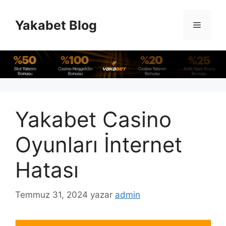
İçeriğe
atla
Yakabet Blog
Menü
Yakabet Casino
Oyunları İnternet
Hatası
Temmuz 31, 2024
yazar
admin