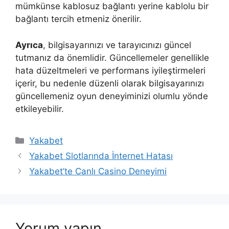
mümkünse kablosuz bağlantı yerine kablolu bir
bağlantı tercih etmeniz önerilir.
Ayrıca
, bilgisayarınızı ve tarayıcınızı güncel
tutmanız da önemlidir. Güncellemeler genellikle
hata düzeltmeleri ve performans iyileştirmeleri
içerir, bu nedenle düzenli olarak bilgisayarınızı
güncellemeniz oyun deneyiminizi olumlu yönde
etkileyebilir.
Kategoriler
Yakabet
Yakabet Slotlarında İnternet Hatası
Yakabet’te Canlı Casino Deneyimi
Yorum yapın