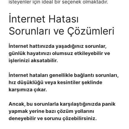
isteyenler için ideal bir seçenek olmaktadır.
İnternet Hatası
Sorunları ve Çözümleri
İnternet hattınızda yaşadığınız sorunlar,
günlük hayatınızı olumsuz etkileyebilir ve
işlerinizi aksatabilir.
İnternet hataları genellikle bağlantı sorunları,
hız düşüklüğü veya kesintiler şeklinde
karşımıza çıkar.
Ancak, bu sorunlarla karşılaştığınızda panik
yapmak yerine bazı çözüm yollarını
deneyebilir ve sorunu çözebilirsiniz.