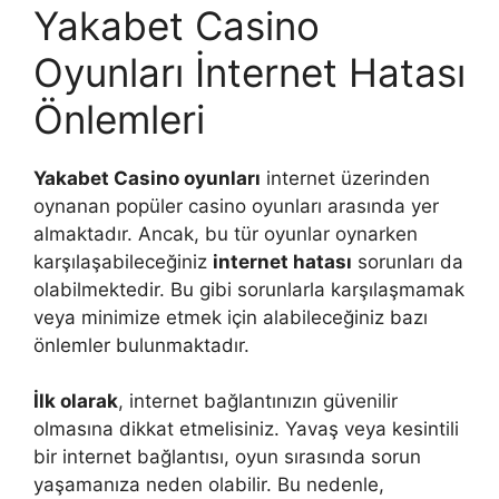
Yakabet Casino
Oyunları İnternet Hatası
Önlemleri
Yakabet Casino oyunları
internet üzerinden
oynanan popüler casino oyunları arasında yer
almaktadır. Ancak, bu tür oyunlar oynarken
karşılaşabileceğiniz
internet hatası
sorunları da
olabilmektedir. Bu gibi sorunlarla karşılaşmamak
veya minimize etmek için alabileceğiniz bazı
önlemler bulunmaktadır.
İlk olarak
, internet bağlantınızın güvenilir
olmasına dikkat etmelisiniz. Yavaş veya kesintili
bir internet bağlantısı, oyun sırasında sorun
yaşamanıza neden olabilir. Bu nedenle,