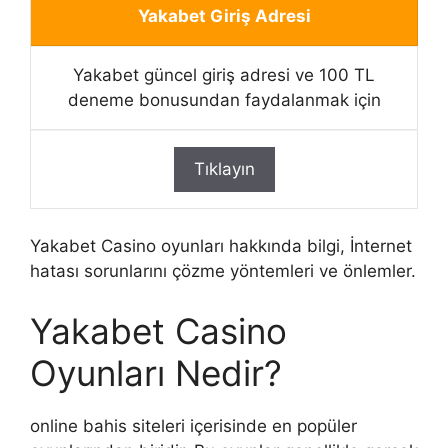
Yakabet Giriş Adresi
Yakabet güncel giriş adresi ve 100 TL
deneme bonusundan faydalanmak için
Tıklayın
Yakabet Casino oyunları hakkında bilgi, İnternet
hatası sorunlarını çözme yöntemleri ve önlemler.
Yakabet Casino
Oyunları Nedir?
online bahis siteleri içerisinde en popüler