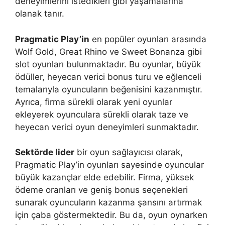
deneyimlerini istedikleri gibi yaşamalarına
olanak tanır.
Pragmatic Play’in
en popüler oyunları arasında
Wolf Gold, Great Rhino ve Sweet Bonanza gibi
slot oyunları bulunmaktadır. Bu oyunlar, büyük
ödüller, heyecan verici bonus turu ve eğlenceli
temalarıyla oyuncuların beğenisini kazanmıştır.
Ayrıca, firma sürekli olarak yeni oyunlar
ekleyerek oyunculara sürekli olarak taze ve
heyecan verici oyun deneyimleri sunmaktadır.
Sektörde lider
bir oyun sağlayıcısı olarak,
Pragmatic Play’in oyunları sayesinde oyuncular
büyük kazançlar elde edebilir. Firma, yüksek
ödeme oranları ve geniş bonus seçenekleri
sunarak oyuncuların kazanma şansını artırmak
için çaba göstermektedir. Bu da, oyun oynarken