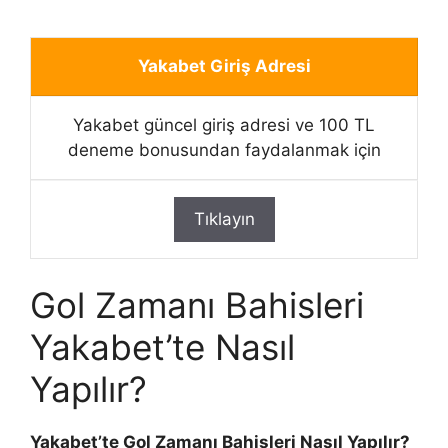
Yakabet Giriş Adresi
Yakabet güncel giriş adresi ve 100 TL
deneme bonusundan faydalanmak için
Tıklayın
Gol Zamanı Bahisleri
Yakabet’te Nasıl
Yapılır?
Yakabet’te Gol Zamanı Bahisleri Nasıl Yapılır?