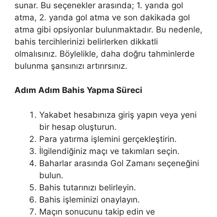
sunar. Bu seçenekler arasında; 1. yarıda gol
atma, 2. yarıda gol atma ve son dakikada gol
atma gibi opsiyonlar bulunmaktadır. Bu nedenle,
bahis tercihlerinizi belirlerken dikkatli
olmalısınız. Böylelikle, daha doğru tahminlerde
bulunma şansınızı artırırsınız.
Adım Adım Bahis Yapma Süreci
Yakabet hesabınıza giriş yapın veya yeni
bir hesap oluşturun.
Para yatırma işlemini gerçekleştirin.
İlgilendiğiniz maçı ve takımları seçin.
Baharlar arasında Gol Zamanı seçeneğini
bulun.
Bahis tutarınızı belirleyin.
Bahis işleminizi onaylayın.
Maçın sonucunu takip edin ve