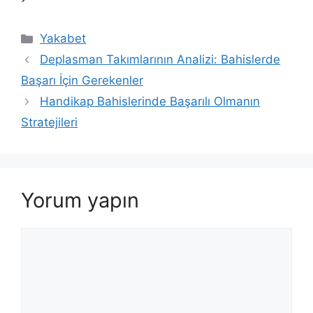
Kategoriler
Yakabet
Deplasman Takımlarının Analizi: Bahislerde
Başarı İçin Gerekenler
Handikap Bahislerinde Başarılı Olmanın
Stratejileri
Yorum yapın
Yorum