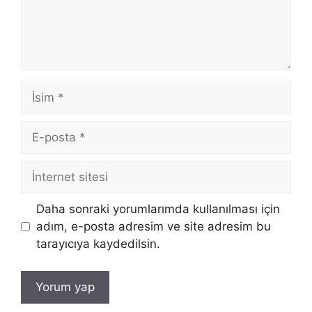
İsim
E-
posta
İnternet
sitesi
Daha sonraki yorumlarımda kullanılması için
adım, e-posta adresim ve site adresim bu
tarayıcıya kaydedilsin.