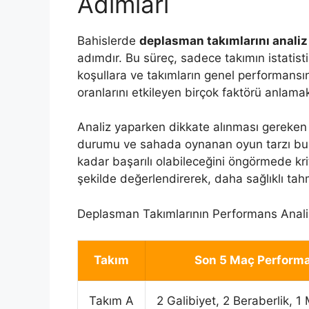
Adımları
Bahislerde
deplasman takımlarını anali
adımdır. Bu süreç, sadece takımın istatis
koşullara ve takımların genel performansı
oranlarını etkileyen birçok faktörü anlama
Analiz yaparken dikkate alınması gereken
durumu ve sahada oynanan oyun tarzı bul
kadar başarılı olabileceğini öngörmede kriti
şekilde değerlendirerek, daha sağlıklı tahm
Deplasman Takımlarının Performans Anali
Takım
Son 5 Maç Perform
Takım A
2 Galibiyet, 2 Beraberlik, 1