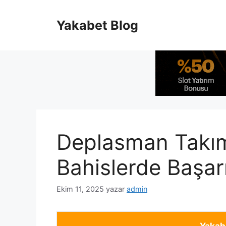
İçeriğe
atla
Yakabet Blog
Deplasman Takıml
Bahislerde Başarı
Ekim 11, 2025
yazar
admin