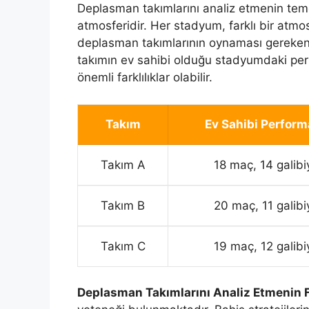
Deplasman takımlarını analiz etmenin teme
atmosferidir. Her stadyum, farklı bir atmo
deplasman takımlarının oynaması gereken f
takımın ev sahibi olduğu stadyumdaki pe
önemli farklılıklar olabilir.
Takım
Ev Sahibi Perform
Takım A
18 maç, 14 galibi
Takım B
20 maç, 11 galibi
Takım C
19 maç, 12 galibi
Deplasman Takımlarını Analiz Etmenin 