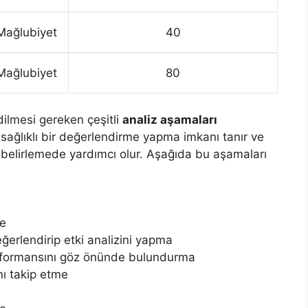
 Mağlubiyet
40
 Mağlubiyet
80
dilmesi gereken çeşitli
analiz aşamaları
sağlıklı bir değerlendirme yapma imkanı tanır ve
 belirlemede yardımcı olur. Aşağıda bu aşamaları
me
erlendirip etki analizini yapma
erformansını göz önünde bulundurma
nı takip etme