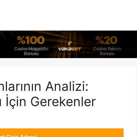
arının Analizi:
 İçin Gerekenler