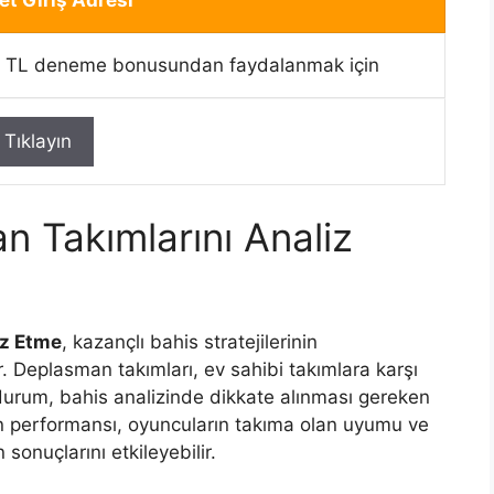
t Giriş Adresi
00 TL deneme bonusundan faydalanmak için
Tıklayın
n Takımlarını Analiz
iz Etme
, kazançlı bahis stratejilerinin
ır. Deplasman takımları, ev sahibi takımlara karşı
durum, bahis analizinde dikkate alınması gereken
n performansı, oyuncuların takıma olan uyumu ve
 sonuçlarını etkileyebilir.