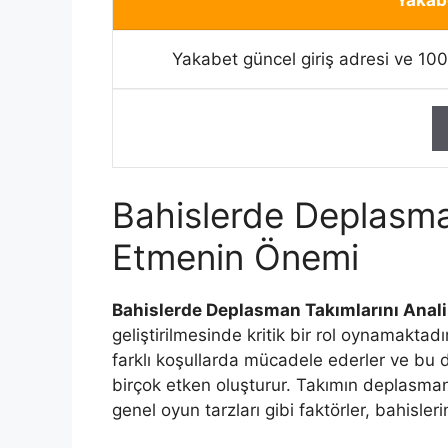
Yakabe
Yakabet güncel giriş adresi ve 1
Bahislerde Deplasma
Etmenin Önemi
Bahislerde Deplasman Takımlarını Anal
geliştirilmesinde kritik bir rol oynamaktad
farklı koşullarda mücadele ederler ve bu 
birçok etken oluşturur. Takımın deplasma
genel oyun tarzları gibi faktörler, bahislerin