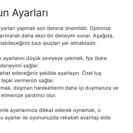
n Ayarları
ayarları yapmak son derece önemlidir. Optimize
artırarak daha akıcı bir deneyim sunar. Aşağıda,
nabileceğiniz bazı ipuçları yer almaktadır.
k ayarlarını düşük seviyeye çekmek, fps (kare
n deneyimi sağlar.
rahat edeceğiniz şekilde ayarlayın. Özel tuş
 tepki vermenizi sağlar.
lamak, düşman hareketlerini daha iyi duymanıza ve
 etmenize yardımcı olur.
enle ayarlarınıza dikkat ederek oynamak, o
ru ayarlar ile oyununuzda rekabet avantajı elde