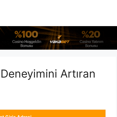
Deneyimini Artıran