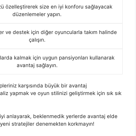
zü özelleştirerek size en iyi konforu sağlayacak
düzenlemeler yapın.
iler ve destek için diğer oyuncularla takım halinde
çalışın.
arda kalmak için uygun pansiyonları kullanarak
avantaj sağlayın.
ipleriniz karşısında büyük bir avantaj
liz yapmak ve oyun stilinizi geliştirmek için sık sık
iyi anlayarak, beklenmedik yerlerde avantaj elde
ve yeni stratejiler denemekten korkmayın!