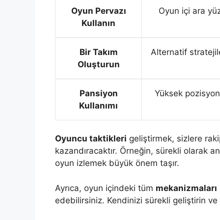
Oyun Pervazı
Oyun içi ara yü
Kullanın
Bir Takım
Alternatif stratej
Oluşturun
Pansiyon
Yüksek pozisyonl
Kullanımı
Oyuncu taktikleri
geliştirmek, sizlere rak
kazandıracaktır. Örneğin, sürekli olarak ana
oyun izlemek büyük önem taşır.
Ayrıca, oyun içindeki tüm
mekanizmaları
edebilirsiniz. Kendinizi sürekli geliştirin 