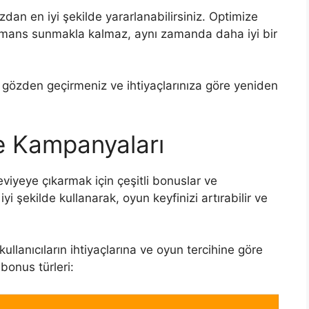
dan en iyi şekilde yararlanabilirsiniz. Optimize
formans sunmakla kalmaz, aynı zamanda daha iyi bir
 gözden geçirmeniz ve ihtiyaçlarınıza göre yeniden
e Kampanyaları
viyeye çıkarmak için çeşitli bonuslar ve
i şekilde kullanarak, oyun keyfinizi artırabilir ve
 kullanıcıların ihtiyaçlarına ve oyun tercihine göre
 bonus türleri: