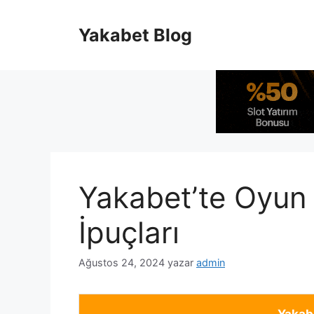
İçeriğe
atla
Yakabet Blog
Yakabet’te Oyun 
İpuçları
Ağustos 24, 2024
yazar
admin