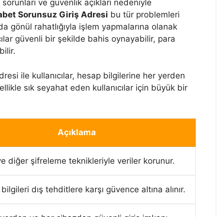
orunları ve güvenlik açıkları nedeniyle
abet Sorunsuz Giriş Adresi
bu tür problemleri
mda gönül rahatlığıyla işlem yapmalarına olanak
ılar güvenli bir şekilde bahis oynayabilir, para
ilir.
dresi ile kullanıcılar, hesap bilgilerine her yerden
llikle sık seyahat eden kullanıcılar için büyük bir
Açıklama
e diğer şifreleme teknikleriyle veriler korunur.
 bilgileri dış tehditlere karşı güvence altına alınır.