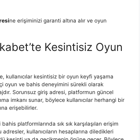
resi
ne erişiminizi garanti altına alır ve oyun
akabet’te Kesintisiz Oyun
, kullanıcılar kesintisiz bir oyun keyfi yaşama
miçi oyun ve bahis deneyimini sürekli olarak
tajdır. Sorunsuz giriş adresi, platformun güncel
nma imkanı sunar, böylece kullanıcılar herhangi bir
a erişebilirler.
i bahis platformlarında sık sık karşılaşılan erişim
adresler, kullanıcıların hesaplarına diledikleri
rlü kesinti ya da gecikmenin önüne geçer. Böylece