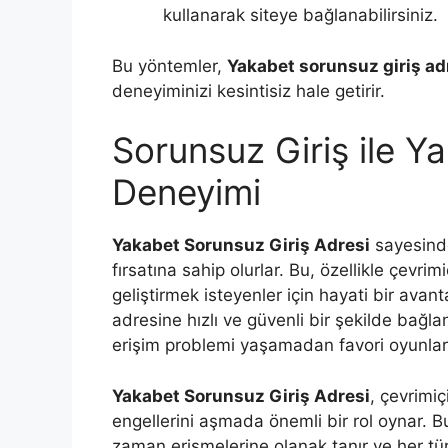
kullanarak siteye bağlanabilirsiniz.
Bu yöntemler,
Yakabet sorunsuz giriş ad
deneyiminizi kesintisiz hale getirir.
Sorunsuz Giriş ile Y
Deneyimi
Yakabet Sorunsuz Giriş Adresi
sayesinde
fırsatına sahip olurlar. Bu, özellikle çevri
geliştirmek isteyenler için hayati bir avan
adresine hızlı ve güvenli bir şekilde bağla
erişim problemi yaşamadan favori oyunların
Yakabet Sorunsuz Giriş Adresi
, çevrimiç
engellerini aşmada önemli bir rol oynar. Bu 
zaman erişmelerine olanak tanır ve her tü