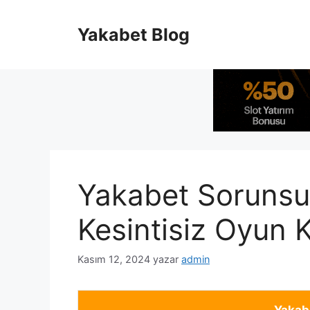
İçeriğe
atla
Yakabet Blog
Yakabet Sorunsuz
Kesintisiz Oyun K
Kasım 12, 2024
yazar
admin