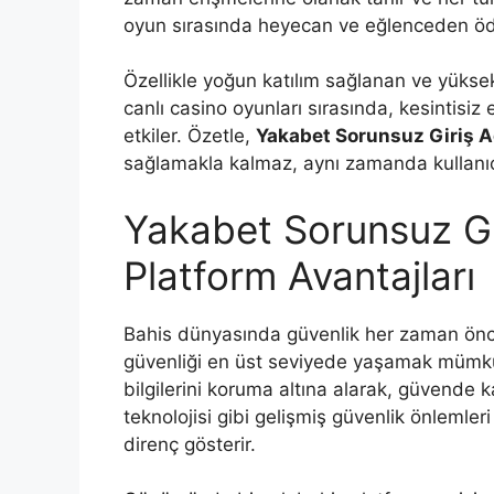
oyun sırasında heyecan ve eğlenceden öd
Özellikle yoğun katılım sağlanan ve yükse
canlı casino oyunları sırasında, kesintisi
etkiler. Özetle,
Yakabet Sorunsuz Giriş A
sağlamakla kalmaz, aynı zamanda kullanıcı
Yakabet Sorunsuz Gir
Platform Avantajları
Bahis dünyasında güvenlik her zaman önce
güvenliği en üst seviyede yaşamak mümkünd
bilgilerini koruma altına alarak, güvende 
teknolojisi gibi gelişmiş güvenlik önlemleri
direnç gösterir.