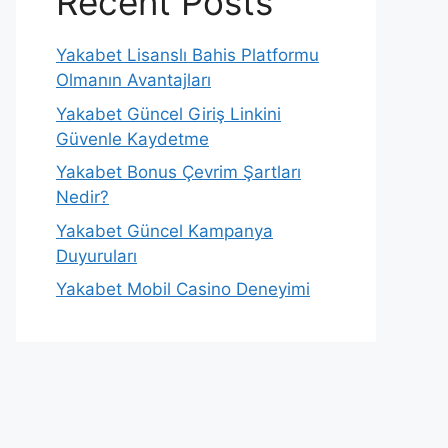
Recent Posts
Yakabet Lisanslı Bahis Platformu
Olmanın Avantajları
Yakabet Güncel Giriş Linkini
Güvenle Kaydetme
Yakabet Bonus Çevrim Şartları
Nedir?
Yakabet Güncel Kampanya
Duyuruları
Yakabet Mobil Casino Deneyimi