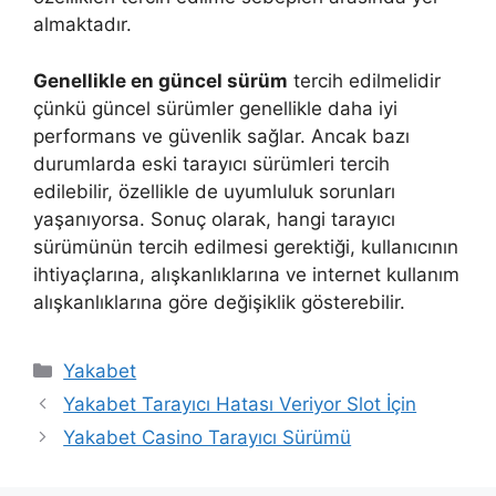
almaktadır.
Genellikle en güncel sürüm
tercih edilmelidir
çünkü güncel sürümler genellikle daha iyi
performans ve güvenlik sağlar. Ancak bazı
durumlarda eski tarayıcı sürümleri tercih
edilebilir, özellikle de uyumluluk sorunları
yaşanıyorsa. Sonuç olarak, hangi tarayıcı
sürümünün tercih edilmesi gerektiği, kullanıcının
ihtiyaçlarına, alışkanlıklarına ve internet kullanım
alışkanlıklarına göre değişiklik gösterebilir.
Kategoriler
Yakabet
Yakabet Tarayıcı Hatası Veriyor Slot İçin
Yakabet Casino Tarayıcı Sürümü