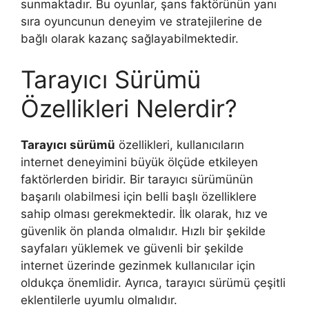
sunmaktadır. Bu oyunlar, şans faktörünün yanı
sıra oyuncunun deneyim ve stratejilerine de
bağlı olarak kazanç sağlayabilmektedir.
Tarayıcı Sürümü
Özellikleri Nelerdir?
Tarayıcı sürümü
özellikleri, kullanıcıların
internet deneyimini büyük ölçüde etkileyen
faktörlerden biridir. Bir tarayıcı sürümünün
başarılı olabilmesi için belli başlı özelliklere
sahip olması gerekmektedir. İlk olarak, hız ve
güvenlik ön planda olmalıdır. Hızlı bir şekilde
sayfaları yüklemek ve güvenli bir şekilde
internet üzerinde gezinmek kullanıcılar için
oldukça önemlidir. Ayrıca, tarayıcı sürümü çeşitli
eklentilerle uyumlu olmalıdır.