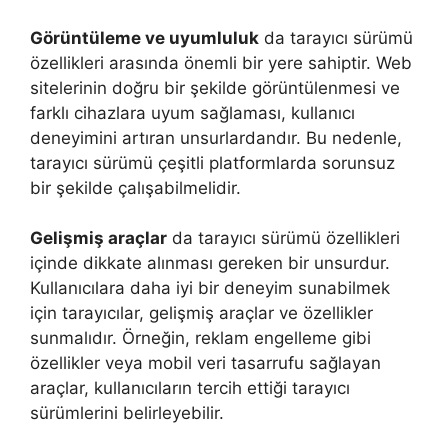
Görüntüleme ve uyumluluk
da tarayıcı sürümü
özellikleri arasında önemli bir yere sahiptir. Web
sitelerinin doğru bir şekilde görüntülenmesi ve
farklı cihazlara uyum sağlaması, kullanıcı
deneyimini artıran unsurlardandır. Bu nedenle,
tarayıcı sürümü çeşitli platformlarda sorunsuz
bir şekilde çalışabilmelidir.
Gelişmiş araçlar
da tarayıcı sürümü özellikleri
içinde dikkate alınması gereken bir unsurdur.
Kullanıcılara daha iyi bir deneyim sunabilmek
için tarayıcılar, gelişmiş araçlar ve özellikler
sunmalıdır. Örneğin, reklam engelleme gibi
özellikler veya mobil veri tasarrufu sağlayan
araçlar, kullanıcıların tercih ettiği tarayıcı
sürümlerini belirleyebilir.