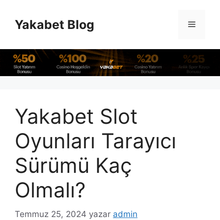
İçeriğe
atla
Yakabet Blog
Menü
Yakabet Slot
Oyunları Tarayıcı
Sürümü Kaç
Olmalı?
Temmuz 25, 2024
yazar
admin