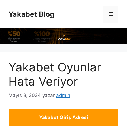
İçeriğe
atla
Yakabet Blog
Menü
Yakabet Oyunlar
Hata Veriyor
Mayıs 8, 2024
yazar
admin
Yakabet Giriş Adresi