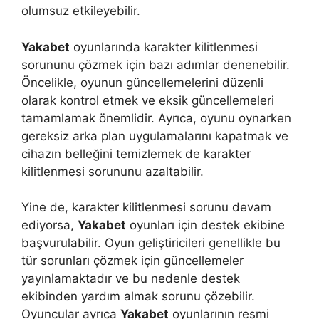
olumsuz etkileyebilir.
Yakabet
oyunlarında karakter kilitlenmesi
sorununu çözmek için bazı adımlar denenebilir.
Öncelikle, oyunun güncellemelerini düzenli
olarak kontrol etmek ve eksik güncellemeleri
tamamlamak önemlidir. Ayrıca, oyunu oynarken
gereksiz arka plan uygulamalarını kapatmak ve
cihazın belleğini temizlemek de karakter
kilitlenmesi sorununu azaltabilir.
Yine de, karakter kilitlenmesi sorunu devam
ediyorsa,
Yakabet
oyunları için destek ekibine
başvurulabilir. Oyun geliştiricileri genellikle bu
tür sorunları çözmek için güncellemeler
yayınlamaktadır ve bu nedenle destek
ekibinden yardım almak sorunu çözebilir.
Oyuncular ayrıca
Yakabet
oyunlarının resmi