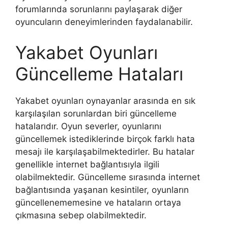
forumlarında sorunlarını paylaşarak diğer
oyuncuların deneyimlerinden faydalanabilir.
Yakabet Oyunları
Güncelleme Hataları
Yakabet oyunları oynayanlar arasında en sık
karşılaşılan sorunlardan biri güncelleme
hatalarıdır. Oyun severler, oyunlarını
güncellemek istediklerinde birçok farklı hata
mesajı ile karşılaşabilmektedirler. Bu hatalar
genellikle internet bağlantısıyla ilgili
olabilmektedir. Güncelleme sırasında internet
bağlantısında yaşanan kesintiler, oyunların
güncellenememesine ve hataların ortaya
çıkmasına sebep olabilmektedir.