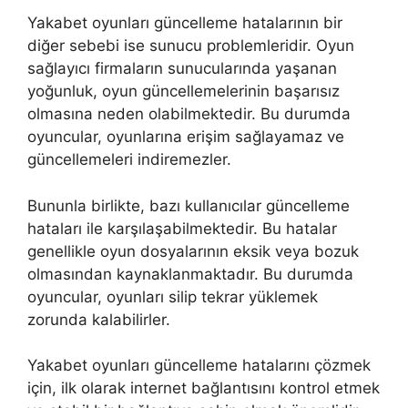
Yakabet oyunları güncelleme hatalarının bir
diğer sebebi ise sunucu problemleridir. Oyun
sağlayıcı firmaların sunucularında yaşanan
yoğunluk, oyun güncellemelerinin başarısız
olmasına neden olabilmektedir. Bu durumda
oyuncular, oyunlarına erişim sağlayamaz ve
güncellemeleri indiremezler.
Bununla birlikte, bazı kullanıcılar güncelleme
hataları ile karşılaşabilmektedir. Bu hatalar
genellikle oyun dosyalarının eksik veya bozuk
olmasından kaynaklanmaktadır. Bu durumda
oyuncular, oyunları silip tekrar yüklemek
zorunda kalabilirler.
Yakabet oyunları güncelleme hatalarını çözmek
için, ilk olarak internet bağlantısını kontrol etmek