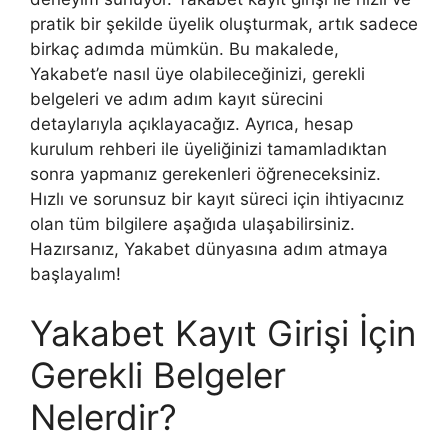
pratik bir şekilde üyelik oluşturmak, artık sadece
birkaç adımda mümkün. Bu makalede,
Yakabet’e nasıl üye olabileceğinizi, gerekli
belgeleri ve adım adım kayıt sürecini
detaylarıyla açıklayacağız. Ayrıca, hesap
kurulum rehberi ile üyeliğinizi tamamladıktan
sonra yapmanız gerekenleri öğreneceksiniz.
Hızlı ve sorunsuz bir kayıt süreci için ihtiyacınız
olan tüm bilgilere aşağıda ulaşabilirsiniz.
Hazırsanız, Yakabet dünyasına adım atmaya
başlayalım!
Yakabet Kayıt Girişi İçin
Gerekli Belgeler
Nelerdir?