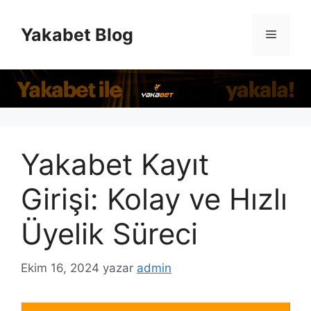
İçeriğe
atla
Yakabet Blog
Menü
Yakabet Kayıt
Girişi: Kolay ve Hızlı
Üyelik Süreci
Ekim 16, 2024
yazar
admin