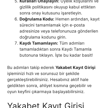
Kuralları Onaylayın:
Üyelik koşullarını ve
gizlilik politikasını okuyup kabul ettikten
sonra onay kutusunu işaretleyin.
Doğrulama Kodu:
Hemen ardından, kayıt
sürecini tamamlamak için e-posta
adresinize veya telefonunuza gönderilen
doğrulama kodunu girin.
Kaydı Tamamlayın:
Tüm adımları
tamamladıktan sonra Kaydı Tamamla
butonuna tıklayın. İşte bu kadar basit!
Bu adımları takip ederek
Yakabet Kayıt Girişi
işleminizi hızlı ve sorunsuz bir şekilde
gerçekleştirebilirsiniz. Hesabınız aktif hale
geldikten sonra, ahliyet kısmına geçebilir ve
oyun keyfini çıkarmaya başlayabilirsiniz.
Yakabet Kayıt Girişi