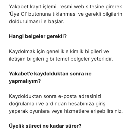
Yakabet kayıt işlemi, resmi web sitesine girerek
‘Üye Ol’ butonuna tıklanması ve gerekli bilgilerin
doldurulması ile başlar.
Hangi belgeler gerekli?
Kaydolmak için genellikle kimlik bilgileri ve
iletişim bilgileri gibi temel belgeler yeterlidir.
Yakabet’e kaydolduktan sonra ne
yapmalıyım?
Kaydolduktan sonra e-posta adresinizi
doğrulamalı ve ardından hesabınıza giriş
yaparak oyunlara veya hizmetlere erişebilirsiniz.
Üyelik süreci ne kadar sürer?