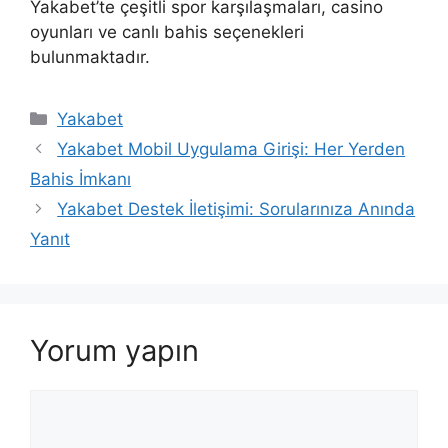
Yakabet’te çeşitli spor karşılaşmaları, casino
oyunları ve canlı bahis seçenekleri
bulunmaktadır.
Kategoriler
Yakabet
Yakabet Mobil Uygulama Girişi: Her Yerden
Bahis İmkanı
Yakabet Destek İletişimi: Sorularınıza Anında
Yanıt
Yorum yapın
Yorum