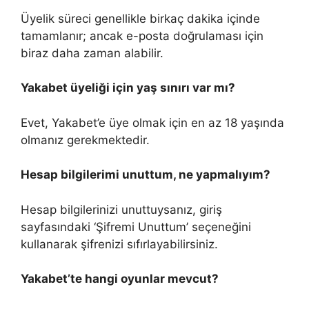
Üyelik süreci genellikle birkaç dakika içinde
tamamlanır; ancak e-posta doğrulaması için
biraz daha zaman alabilir.
Yakabet üyeliği için yaş sınırı var mı?
Evet, Yakabet’e üye olmak için en az 18 yaşında
olmanız gerekmektedir.
Hesap bilgilerimi unuttum, ne yapmalıyım?
Hesap bilgilerinizi unuttuysanız, giriş
sayfasındaki ‘Şifremi Unuttum’ seçeneğini
kullanarak şifrenizi sıfırlayabilirsiniz.
Yakabet’te hangi oyunlar mevcut?