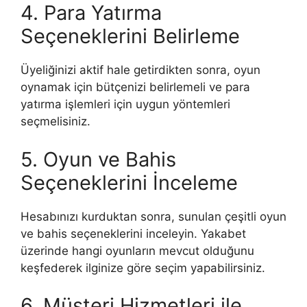
4. Para Yatırma
Seçeneklerini Belirleme
Üyeliğinizi aktif hale getirdikten sonra, oyun
oynamak için bütçenizi belirlemeli ve para
yatırma işlemleri için uygun yöntemleri
seçmelisiniz.
5. Oyun ve Bahis
Seçeneklerini İnceleme
Hesabınızı kurduktan sonra, sunulan çeşitli oyun
ve bahis seçeneklerini inceleyin. Yakabet
üzerinde hangi oyunların mevcut olduğunu
keşfederek ilginize göre seçim yapabilirsiniz.
6. Müşteri Hizmetleri ile