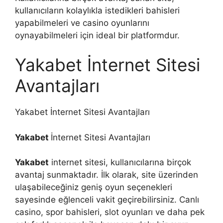
kullanıcıların kolaylıkla istedikleri bahisleri
yapabilmeleri ve casino oyunlarını
oynayabilmeleri için ideal bir platformdur.
Yakabet İnternet Sitesi
Avantajları
Yakabet İnternet Sitesi Avantajları
Yakabet
İnternet Sitesi Avantajları
Yakabet
internet sitesi, kullanıcılarına birçok
avantaj sunmaktadır. İlk olarak, site üzerinden
ulaşabileceğiniz geniş oyun seçenekleri
sayesinde eğlenceli vakit geçirebilirsiniz. Canlı
casino, spor bahisleri, slot oyunları ve daha pek