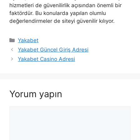
hizmetleri de güvenilirlik açısından önemli bir
faktördür. Bu konularda yapılan olumlu
değerlendirmeler de siteyi güvenilir kılıyor.
Kategoriler
Yakabet
Yakabet Güncel Giriş Adresi
Yakabet Casino Adresi
Yorum yapın
Yorum