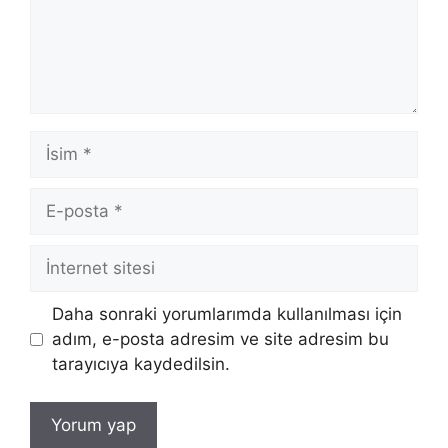
İsim
E-
posta
İnternet
sitesi
Daha sonraki yorumlarımda kullanılması için
adım, e-posta adresim ve site adresim bu
tarayıcıya kaydedilsin.