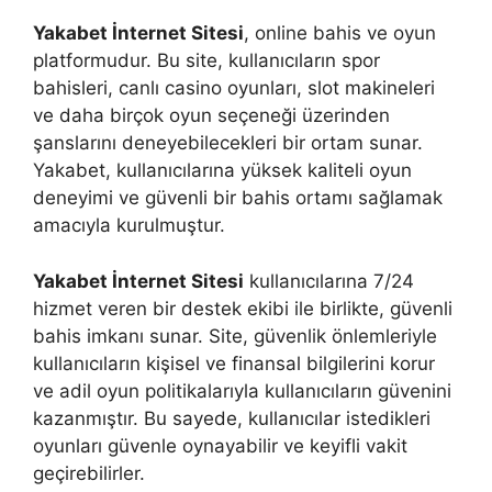
Yakabet İnternet Sitesi
, online bahis ve oyun
platformudur. Bu site, kullanıcıların spor
bahisleri, canlı casino oyunları, slot makineleri
ve daha birçok oyun seçeneği üzerinden
şanslarını deneyebilecekleri bir ortam sunar.
Yakabet, kullanıcılarına yüksek kaliteli oyun
deneyimi ve güvenli bir bahis ortamı sağlamak
amacıyla kurulmuştur.
Yakabet İnternet Sitesi
kullanıcılarına 7/24
hizmet veren bir destek ekibi ile birlikte, güvenli
bahis imkanı sunar. Site, güvenlik önlemleriyle
kullanıcıların kişisel ve finansal bilgilerini korur
ve adil oyun politikalarıyla kullanıcıların güvenini
kazanmıştır. Bu sayede, kullanıcılar istedikleri
oyunları güvenle oynayabilir ve keyifli vakit
geçirebilirler.