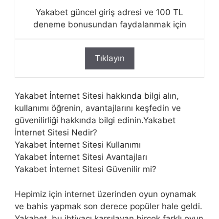
Yakabet güncel giriş adresi ve 100 TL
deneme bonusundan faydalanmak için
Tıklayın
Yakabet İnternet Sitesi hakkında bilgi alın,
kullanımı öğrenin, avantajlarını keşfedin ve
güvenilirliği hakkında bilgi edinin.Yakabet
İnternet Sitesi Nedir?
Yakabet İnternet Sitesi Kullanımı
Yakabet İnternet Sitesi Avantajları
Yakabet İnternet Sitesi Güvenilir mi?
Hepimiz için internet üzerinden oyun oynamak
ve bahis yapmak son derece popüler hale geldi.
Yakabet, bu ihtiyacı karşılayan birçok farklı oyun