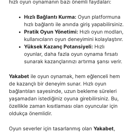
hızlı oyun oynamanın bazı önemli faydaları:
Hızlı Bağlantı Kurma:
Oyun platformuna
hızlı bağlantı ile anında giriş yapabilirsiniz.
Pratik Oyun Yönetimi:
Hızlı oyun modları,
kullanıcıların oyun deneyimini kolaylaştırır.
Yüksek Kazanç Potansiyeli:
Hızlı
oyunlar, daha fazla oyun oynama fırsatı
sunarak kazançlarınızı artırma şansı verir.
Yakabet
ile oyun oynamak, hem eğlenceli hem
de kazançlı bir deneyim sunar. Hızlı oyun
bağlantıları sayesinde, uzun bekleme süreleri
yaşamadan istediğiniz oyuna girebilirsiniz. Bu,
özellikle zaman kısıtlaması olan oyuncular için
oldukça önemlidir.
Oyun severler için tasarlanmış olan
Yakabet
,