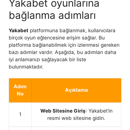
Yakabet oyunlarına
bağlanma adımları
Yakabet
platformuna bağlanmak, kullanıcılara
birçok oyun eğlencesine erişim sağlar. Bu
platforma bağlanabilmek için izlenmesi gereken
bazı adımlar vardır. Aşağıda, bu adımları daha
iyi anlamanızı sağlayacak bir liste
bulunmaktadır.
Adım
Açıklama
No
Web Sitesine Giriş
: Yakabet’in
1
resmi web sitesine gidin.