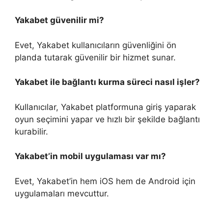
Yakabet güvenilir mi?
Evet, Yakabet kullanıcıların güvenliğini ön
planda tutarak güvenilir bir hizmet sunar.
Yakabet ile bağlantı kurma süreci nasıl işler?
Kullanıcılar, Yakabet platformuna giriş yaparak
oyun seçimini yapar ve hızlı bir şekilde bağlantı
kurabilir.
Yakabet’in mobil uygulaması var mı?
Evet, Yakabet’in hem iOS hem de Android için
uygulamaları mevcuttur.