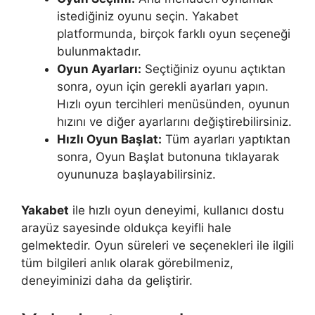
istediğiniz oyunu seçin. Yakabet
platformunda, birçok farklı oyun seçeneği
bulunmaktadır.
Oyun Ayarları:
Seçtiğiniz oyunu açtıktan
sonra, oyun için gerekli ayarları yapın.
Hızlı oyun tercihleri menüsünden, oyunun
hızını ve diğer ayarlarını değiştirebilirsiniz.
Hızlı Oyun Başlat:
Tüm ayarları yaptıktan
sonra, Oyun Başlat butonuna tıklayarak
oyununuza başlayabilirsiniz.
Yakabet
ile hızlı oyun deneyimi, kullanıcı dostu
arayüz sayesinde oldukça keyifli hale
gelmektedir. Oyun süreleri ve seçenekleri ile ilgili
tüm bilgileri anlık olarak görebilmeniz,
deneyiminizi daha da geliştirir.