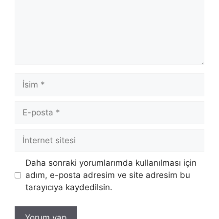
İsim
E-
posta
İnternet
sitesi
Daha sonraki yorumlarımda kullanılması için
adım, e-posta adresim ve site adresim bu
tarayıcıya kaydedilsin.