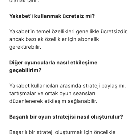
olanak tanır.
Yakabet’i kullanmak ücretsiz mi?
Yakabet’in temel özellikleri genellikle ücretsizdir,
ancak bazı ek özellikler için abonelik
gerektirebilir.
Diğer oyuncularla nasıl etkileşime
geçebilirim?
Yakabet kullanıcıları arasında strateji paylaşımı,
tartışmalar ve ortak oyun seansları
düzenlenerek etkileşim sağlanabilir.
Başarılı bir oyun stratejisi nasıl oluşturulur?
Başarılı bir strateji oluşturmak için öncelikle