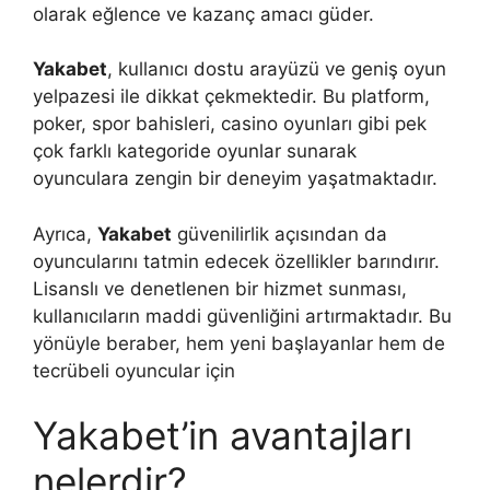
olarak eğlence ve kazanç amacı güder.
Yakabet
, kullanıcı dostu arayüzü ve geniş oyun
yelpazesi ile dikkat çekmektedir. Bu platform,
poker, spor bahisleri, casino oyunları gibi pek
çok farklı kategoride oyunlar sunarak
oyunculara zengin bir deneyim yaşatmaktadır.
Ayrıca,
Yakabet
güvenilirlik açısından da
oyuncularını tatmin edecek özellikler barındırır.
Lisanslı ve denetlenen bir hizmet sunması,
kullanıcıların maddi güvenliğini artırmaktadır. Bu
yönüyle beraber, hem yeni başlayanlar hem de
tecrübeli oyuncular için
Yakabet’in avantajları
nelerdir?