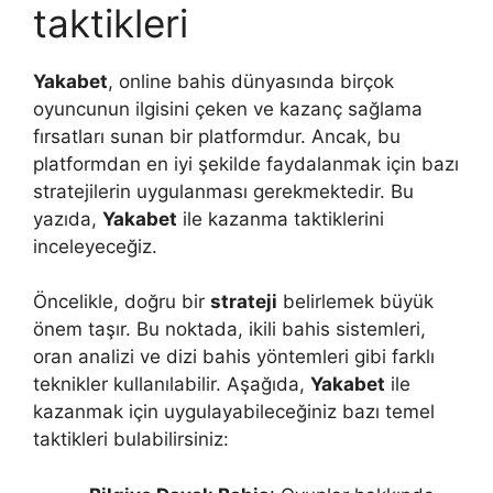
taktikleri
Yakabet
, online bahis dünyasında birçok
oyuncunun ilgisini çeken ve kazanç sağlama
fırsatları sunan bir platformdur. Ancak, bu
platformdan en iyi şekilde faydalanmak için bazı
stratejilerin uygulanması gerekmektedir. Bu
yazıda,
Yakabet
ile kazanma taktiklerini
inceleyeceğiz.
Öncelikle, doğru bir
strateji
belirlemek büyük
önem taşır. Bu noktada, ikili bahis sistemleri,
oran analizi ve dizi bahis yöntemleri gibi farklı
teknikler kullanılabilir. Aşağıda,
Yakabet
ile
kazanmak için uygulayabileceğiniz bazı temel
taktikleri bulabilirsiniz: