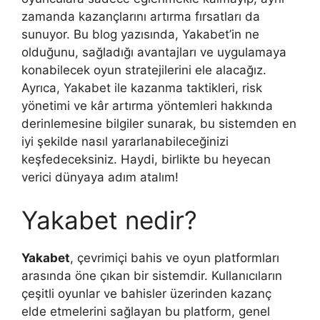
zamanda kazançlarını artırma fırsatları da
sunuyor. Bu blog yazısında, Yakabet’in ne
olduğunu, sağladığı avantajları ve uygulamaya
konabilecek oyun stratejilerini ele alacağız.
Ayrıca, Yakabet ile kazanma taktikleri, risk
yönetimi ve kâr artırma yöntemleri hakkında
derinlemesine bilgiler sunarak, bu sistemden en
iyi şekilde nasıl yararlanabileceğinizi
keşfedeceksiniz. Haydi, birlikte bu heyecan
verici dünyaya adım atalım!
Yakabet nedir?
Yakabet
, çevrimiçi bahis ve oyun platformları
arasında öne çıkan bir sistemdir. Kullanıcıların
çeşitli oyunlar ve bahisler üzerinden kazanç
elde etmelerini sağlayan bu platform, genel