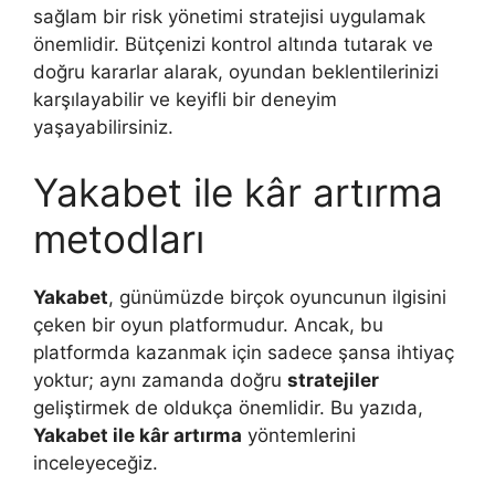
sağlam bir risk yönetimi stratejisi uygulamak
önemlidir. Bütçenizi kontrol altında tutarak ve
doğru kararlar alarak, oyundan beklentilerinizi
karşılayabilir ve keyifli bir deneyim
yaşayabilirsiniz.
Yakabet ile kâr artırma
metodları
Yakabet
, günümüzde birçok oyuncunun ilgisini
çeken bir oyun platformudur. Ancak, bu
platformda kazanmak için sadece şansa ihtiyaç
yoktur; aynı zamanda doğru
stratejiler
geliştirmek de oldukça önemlidir. Bu yazıda,
Yakabet ile kâr artırma
yöntemlerini
inceleyeceğiz.