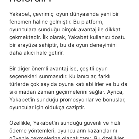
Yakabet, çevrimiçi oyun dünyasında yeni bir
fenomen haline gelmiştir. Bu platform,
oyunculara sunduğu birçok avantaj ile dikkat
çekmektedir. İlk olarak, Yakabet kullanıcı dostu
bir arayüze sahiptir, bu da oyun deneyimini
daha akıcı hale getirir.
Bir diğer önemli avantaj ise, çeşitli oyun
seçenekleri sunmasıdır. Kullanıcılar, farklı
türlerde çok sayıda oyuna katılabilirler ve bu da
sıkılmadan zaman geçirmelerini sağlar. Ayrıca,
Yakabet’in sunduğu promosyonlar ve bonuslar,
oyuncular için oldukça caziptir.
Özellikle, Yakabet’in sunduğu güvenli ve hızlı
ödeme yöntemleri, oyuncuların kazançlarını
güvenle çekmelerine olanak tanır. Bu özellikler,