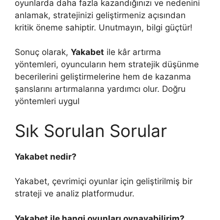
oyunlarda daha fazla kazandığınızı ve nedenini
anlamak, stratejinizi geliştirmeniz açısından
kritik öneme sahiptir. Unutmayın, bilgi güçtür!
Sonuç olarak,
Yakabet
ile kâr artırma
yöntemleri, oyuncuların hem stratejik düşünme
becerilerini geliştirmelerine hem de kazanma
şanslarını artırmalarına yardımcı olur. Doğru
yöntemleri uygul
Sık Sorulan Sorular
Yakabet nedir?
Yakabet, çevrimiçi oyunlar için geliştirilmiş bir
strateji ve analiz platformudur.
Yakabet ile hangi oyunları oynayabilirim?