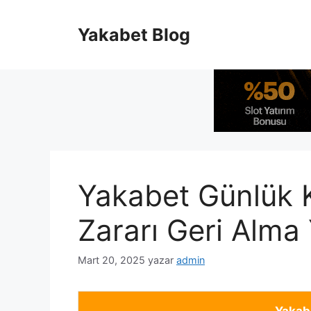
İçeriğe
atla
Yakabet Blog
Yakabet Günlük 
Zararı Geri Alma 
Mart 20, 2025
yazar
admin