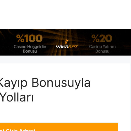
Kayıp Bonusuyla
Yolları