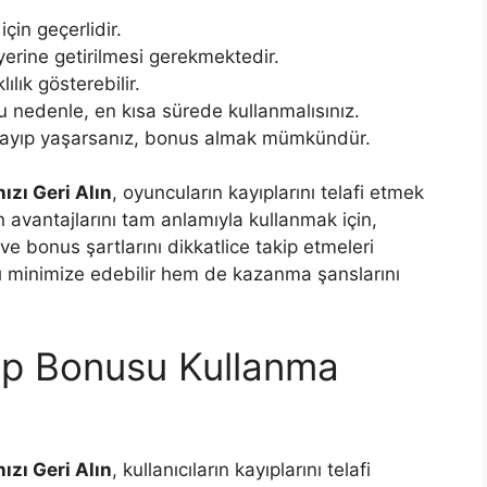
çin geçerlidir.
n yerine getirilmesi gerekmektedir.
ılık gösterebilir.
bu nedenle, en kısa sürede kullanmalısınız.
e kayıp yaşarsanız, bonus almak mümkündür.
ızı Geri Alın
, oyuncuların kayıplarını telafi etmek
n avantajlarını tam anlamıyla kullanmak için,
 ve bonus şartlarını dikkatlice takip etmeleri
ı minimize edebilir hem de kazanma şanslarını
ıp Bonusu Kullanma
ızı Geri Alın
, kullanıcıların kayıplarını telafi