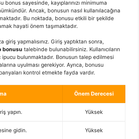
. Bu bonus sayesinde, kayıplarınızı minimuma
 mümkündür. Ancak, bonusun nasıl kullanılacağına
maktadır. Bu noktada, bonusu etkili bir şekilde
lamak hayati önem taşımaktadır.
 giriş yapmalısınız. Giriş yaptıktan sonra,
p bonusu
talebinde bulunabilirsiniz. Kullanıcıların
 ipucu bulunmaktadır. Bonusun talep edilmesi
malarına uyulması gerekiyor. Ayrıca, bonusu
anyaları kontrol etmekte fayda vardır.
ama
Önem Derecesi
riş yapın.
Yüksek
sine gidin.
Yüksek