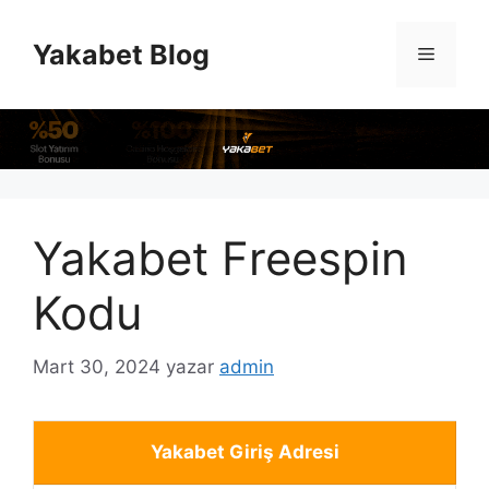
İçeriğe
atla
Yakabet Blog
Menü
Yakabet Freespin
Kodu
Mart 30, 2024
yazar
admin
Yakabet Giriş Adresi