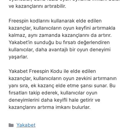
ve kazançlarını artırabilir.
Freespin kodlarını kullanarak elde edilen
kazançlar, kullanıcıların oyun keyfini artırmakla
kalmaz, aynı zamanda kazançlarını da artırır.
Yakabet’in sunduğu bu fırsatı değerlendiren
kullanıcılar, daha avantajlı bir oyun deneyimi
yaşarlar.
Yakabet Freespin Kodu ile elde edilen
kazançlar, kullanıcıların oyun zevkini artırmanın
yanı sıra, ek kazanç elde etme şansı sunar. Bu
fırsatları takip ederek, kullanıcılar oyun
deneyimlerini daha keyifli hale getirir ve
kazançlarını artırma imkanı bulurlar.
Kategoriler
Yakabet