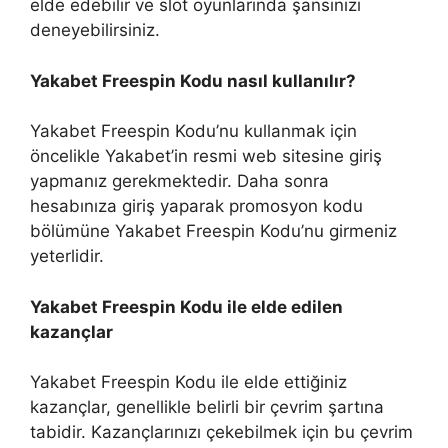
elde edebilir ve slot oyunlarında şansınızı
deneyebilirsiniz.
Yakabet Freespin Kodu nasıl kullanılır?
Yakabet Freespin Kodu’nu kullanmak için
öncelikle Yakabet’in resmi web sitesine giriş
yapmanız gerekmektedir. Daha sonra
hesabınıza giriş yaparak promosyon kodu
bölümüne Yakabet Freespin Kodu’nu girmeniz
yeterlidir.
Yakabet Freespin Kodu ile elde edilen
kazançlar
Yakabet Freespin Kodu ile elde ettiğiniz
kazançlar, genellikle belirli bir çevrim şartına
tabidir. Kazançlarınızı çekebilmek için bu çevrim