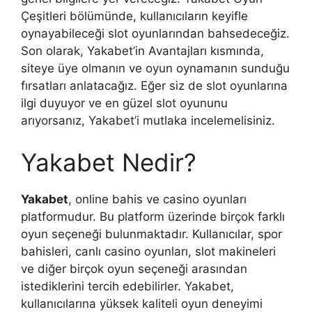
Çeşitleri bölümünde, kullanıcıların keyifle
oynayabileceği slot oyunlarından bahsedeceğiz.
Son olarak, Yakabet’in Avantajları kısmında,
siteye üye olmanın ve oyun oynamanın sunduğu
fırsatları anlatacağız. Eğer siz de slot oyunlarına
ilgi duyuyor ve en güzel slot oyununu
arıyorsanız, Yakabet’i mutlaka incelemelisiniz.
Yakabet Nedir?
Yakabet
, online bahis ve casino oyunları
platformudur. Bu platform üzerinde birçok farklı
oyun seçeneği bulunmaktadır. Kullanıcılar, spor
bahisleri, canlı casino oyunları, slot makineleri
ve diğer birçok oyun seçeneği arasından
istediklerini tercih edebilirler. Yakabet,
kullanıcılarına yüksek kaliteli oyun deneyimi