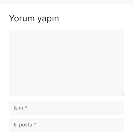
Yorum yapın
Yorum
İsim
E-
posta