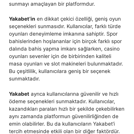
sunmayı amaçlayan bir platformdur.
Yakabet’in
en dikkat çekici özelliği, geniş oyun
seçenekleri sunmasıdır. Kullanıcılar, farklı türde
oyunları deneyimleme imkanına sahiptir. Spor
bahislerinden hoşlananlar için birçok farklı spor
dalında bahis yapma imkanı sağlarken, casino
oyunları sevenler için de birbirinden kaliteli
masa oyunları ve slot makineleri bulunmaktadır.
Bu çeşitlilik, kullanıcılara geniş bir seçenek
sunmaktadır.
Yakabet
ayrıca kullanıcılarına güvenilir ve hızlı
ödeme seçenekleri sunmaktadır. Kullanıcılar,
kazandıkları paraları hızlı bir şekilde çekebilirken
aynı zamanda platformun güvenilirliğinden de
emin olabilirler. Bu da kullanıcıların Yakabet’i
tercih etmesinde etkili olan bir diğer faktördür.