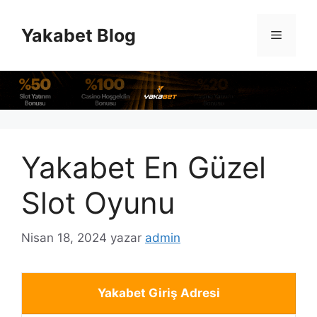
İçeriğe
atla
Yakabet Blog
Menü
Yakabet En Güzel
Slot Oyunu
Nisan 18, 2024
yazar
admin
Yakabet Giriş Adresi