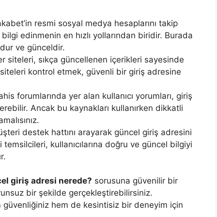
kabet’in resmi sosyal medya hesaplarını takip
bilgi edinmenin en hızlı yollarından biridir. Burada
dur ve günceldir.
 siteleri, sıkça güncellenen içerikleri sayesinde
 siteleri kontrol etmek, güvenli bir giriş adresine
his forumlarında yer alan kullanıcı yorumları, giriş
verebilir. Ancak bu kaynakları kullanırken dikkatli
amalısınız.
teri destek hattını arayarak güncel giriş adresini
emsilcileri, kullanıcılarına doğru ve güncel bilgiyi
r.
el giriş adresi nerede?
sorusuna güvenilir bir
runsuz bir şekilde gerçekleştirebilirsiniz.
 güvenliğiniz hem de kesintisiz bir deneyim için