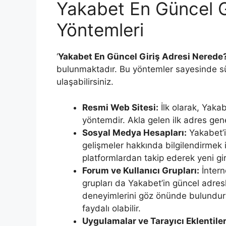
Yakabet En Güncel G
Yöntemleri
‘
Yakabet En Güncel Giriş Adresi Nerede
bulunmaktadır. Bu yöntemler sayesinde sü
ulaşabilirsiniz.
Resmi Web Sitesi:
İlk olarak, Yakab
yöntemdir. Akla gelen ilk adres gen
Sosyal Medya Hesapları:
Yakabet’i
gelişmeler hakkında bilgilendirmek i
platformlardan takip ederek yeni giri
Forum ve Kullanıcı Grupları:
İntern
grupları da Yakabet’in güncel adresle
deneyimlerini göz önünde bulundurar
faydalı olabilir.
Uygulamalar ve Tarayıcı Eklentiler