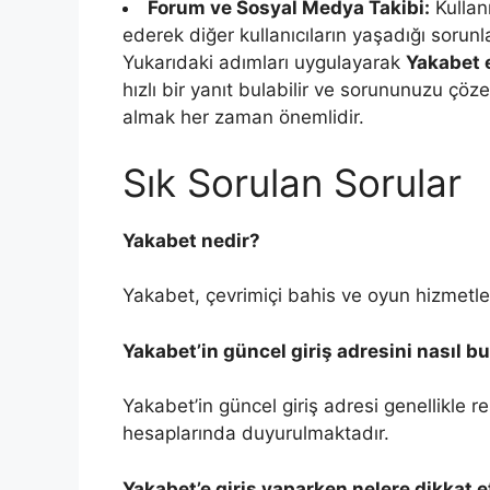
Forum ve Sosyal Medya Takibi:
Kullanı
ederek diğer kullanıcıların yaşadığı sorunla
Yukarıdaki adımları uygulayarak
Yakabet 
hızlı bir yanıt bulabilir ve sorununuzu çöz
almak her zaman önemlidir.
Sık Sorulan Sorular
Yakabet nedir?
Yakabet, çevrimiçi bahis ve oyun hizmetle
Yakabet’in güncel giriş adresini nasıl bu
Yakabet’in güncel giriş adresi genellikle
hesaplarında duyurulmaktadır.
Yakabet’e giriş yaparken nelere dikkat 