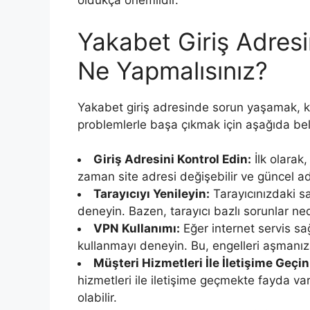
oldukça önemlidir.
Yakabet Giriş Adres
Ne Yapmalısınız?
Yakabet giriş adresinde sorun yaşamak, kul
problemlerle başa çıkmak için aşağıda belir
Giriş Adresini Kontrol Edin:
İlk olarak
zaman site adresi değişebilir ve güncel a
Tarayıcıyı Yenileyin:
Tarayıcınızdaki sa
deneyin. Bazen, tarayıcı bazlı sorunlar ne
VPN Kullanımı:
Eğer internet servis sağ
kullanmayı deneyin. Bu, engelleri aşmanıza
Müşteri Hizmetleri İle İletişime Geçin
hizmetleri ile iletişime geçmekte fayda v
olabilir.