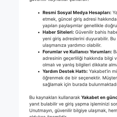
Resmi Sosyal Medya Hesapları:
Ya
etmek, güncel giriş adresi hakkında 
yapılan paylaşımlar genellikle doğru
Haber Siteleri:
Güvenilir bahis haber
yeni giriş adreslerini duyurabilir. Bu
ulaşmanıza yardımcı olabilir.
Forumlar ve Kullanıcı Yorumları:
Ba
adresinin geçerliliği hakkında bilgi 
olmalı ve yanlış bilgileri dikkate alm
Yardım Destek Hattı:
Yakabet’in müş
öğrenmek de bir seçenektir. Müşteri t
sağlamak için burada bulunmaktadı
Bu kaynakları kullanarak
Yakabet en günc
yanıt bulabilir ve giriş yapma işleminizi so
Unutmayın, güvenilir bilgiye ulaşmak, hem