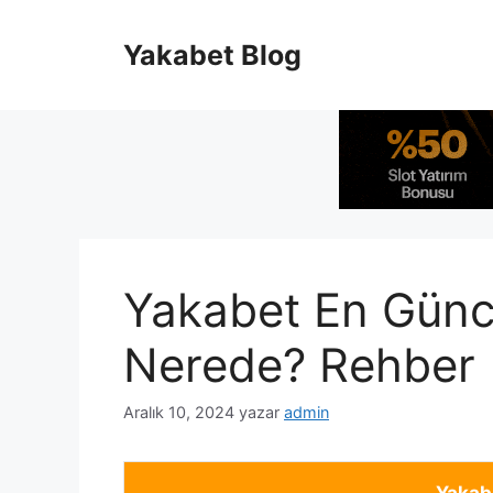
İçeriğe
atla
Yakabet Blog
Yakabet En Günce
Nerede? Rehber
Aralık 10, 2024
yazar
admin