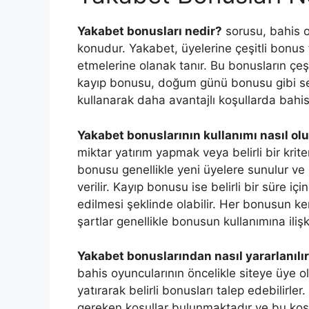
Yakabet bonusları nedir?
sorusu, bahis o
konudur. Yakabet, üyelerine çeşitli bonus 
etmelerine olanak tanır. Bu bonusların çeş
kayıp bonusu, doğum günü bonusu gibi seç
kullanarak daha avantajlı koşullarda bahis 
Yakabet bonuslarının kullanımı nasıl ol
miktar yatırım yapmak veya belirli bir krite
bonusu genellikle yeni üyelere sunulur ve il
verilir. Kayıp bonusu ise belirli bir süre i
edilmesi şeklinde olabilir. Her bonusun k
şartlar genellikle bonusun kullanımına ilişki
Yakabet bonuslarından nasıl yararlanılı
bahis oyuncularının öncelikle siteye üye 
yatırarak belirli bonusları talep edebilirle
gereken koşullar bulunmaktadır ve bu koş