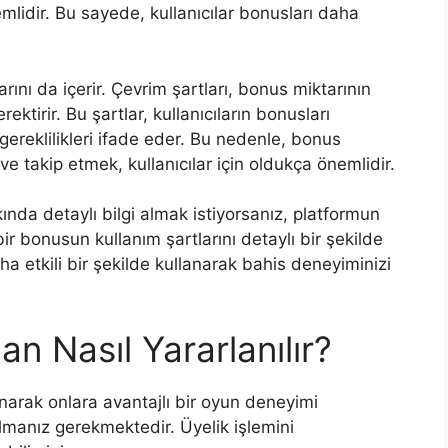
emlidir. Bu sayede, kullanıcılar bonusları daha
rını da içerir. Çevrim şartları, bonus miktarının
rektirir. Bu şartlar, kullanıcıların bonusları
gereklilikleri ifade eder. Bu nedenle, bonus
e takip etmek, kullanıcılar için oldukça önemlidir.
ında detaylı bilgi almak istiyorsanız, platformun
bir bonusun kullanım şartlarını detaylı bir şekilde
ha etkili bir şekilde kullanarak bahis deneyiminizi
n Nasıl Yararlanılır?
unarak onlara avantajlı bir oyun deneyimi
lmanız gerekmektedir. Üyelik işlemini