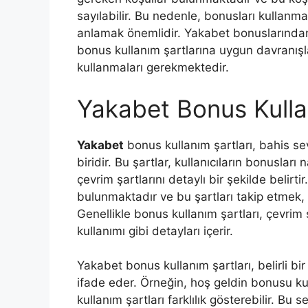
sayılabilir. Bu nedenle, bonusları kullanma
anlamak önemlidir. Yakabet bonuslarından 
bonus kullanım şartlarına uygun davranışla
kullanmaları gerekmektedir.
Yakabet Bonus Kulla
Yakabet
bonus kullanım şartları, bahis s
biridir. Bu şartlar, kullanıcıların bonusları
çevrim şartlarını detaylı bir şekilde belirt
bulunmaktadır ve bu şartları takip etmek, b
Genellikle bonus kullanım şartları, çevrim 
kullanımı gibi detayları içerir.
Yakabet bonus kullanım şartları, belirli bir 
ifade eder. Örneğin, hoş geldin bonusu kull
kullanım şartları farklılık gösterebilir. 