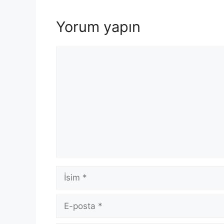
Yorum yapın
Yorum
İsim
E-
posta