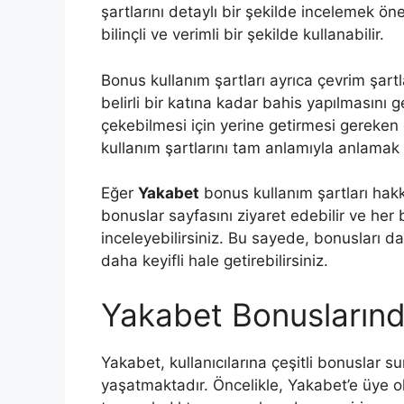
şartlarını detaylı bir şekilde incelemek ön
bilinçli ve verimli bir şekilde kullanabilir.
Bonus kullanım şartları ayrıca çevrim şartla
belirli bir katına kadar bahis yapılmasını ge
çekebilmesi için yerine getirmesi gereken 
kullanım şartlarını tam anlamıyla anlamak v
Eğer
Yakabet
bonus kullanım şartları hakk
bonuslar sayfasını ziyaret edebilir ve her 
inceleyebilirsiniz. Bu sayede, bonusları da
daha keyifli hale getirebilirsiniz.
Yakabet Bonuslarında
Yakabet, kullanıcılarına çeşitli bonuslar s
yaşatmaktadır. Öncelikle, Yakabet’e üye o