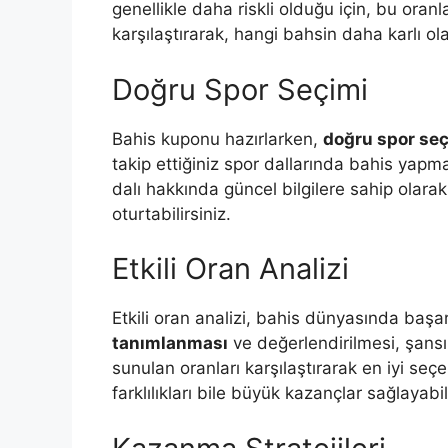
genellikle daha riskli olduğu için, bu oranl
karşılaştırarak, hangi bahsin daha karlı ola
Doğru Spor Seçimi
Bahis kuponu hazırlarken,
doğru spor se
takip ettiğiniz spor dallarında bahis yapm
dalı hakkında güncel bilgilere sahip ola
oturtabilirsiniz.
Etkili Oran Analizi
Etkili oran analizi, bahis dünyasında başa
tanımlanması
ve değerlendirilmesi, şansın
sunulan oranları karşılaştırarak en iyi se
farklılıkları bile büyük kazançlar sağlayabili