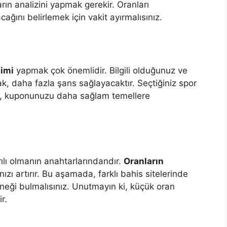
arın analizini yapmak gerekir. Oranları
cağını belirlemek için vakit ayırmalısınız.
çimi
yapmak çok önemlidir. Bilgili olduğunuz ve
ak, daha fazla şans sağlayacaktır. Seçtiğiniz spor
rak, kuponunuzu daha sağlam temellere
rılı olmanın anahtarlarındandır.
Oranların
ızı artırır. Bu aşamada, farklı bahis sitelerinde
çeneği bulmalısınız. Unutmayın ki, küçük oran
r.