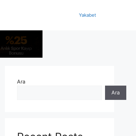
Yakabet
Ara
Ara