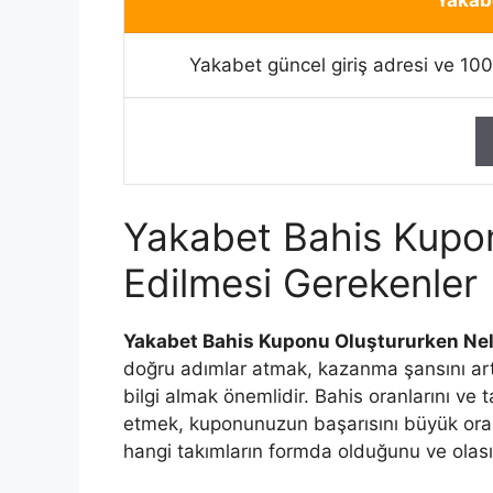
Yakabe
Yakabet güncel giriş adresi ve 1
Yakabet Bahis Kupon
Edilmesi Gerekenler
Yakabet Bahis Kuponu Oluştururken Nele
doğru adımlar atmak, kazanma şansını artı
bilgi almak önemlidir. Bahis oranlarını ve 
etmek, kuponunuzun başarısını büyük orand
hangi takımların formda olduğunu ve olası