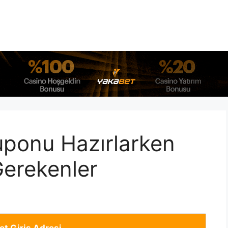
uponu Hazırlarken
Gerekenler