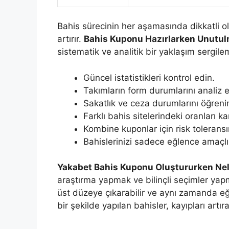
Bahis sürecinin her aşamasında dikkatli 
artırır.
Bahis Kuponu Hazırlarken Unutu
sistematik ve analitik bir yaklaşım sergile
Güncel istatistikleri kontrol edin.
Takımların form durumlarını analiz e
Sakatlık ve ceza durumlarını öğreni
Farklı bahis sitelerindeki oranları kar
Kombine kuponlar için risk toleransın
Bahislerinizi sadece eğlence amaçl
Yakabet Bahis Kuponu Oluştururken Nele
araştırma yapmak ve bilinçli seçimler yapm
üst düzeye çıkarabilir ve aynı zamanda eğl
bir şekilde yapılan bahisler, kayıpları artı