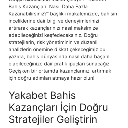
Bahis Kazançları: Nasıl Daha Fazla
Kazanabilirsiniz?” başlıklı makalemizde, bahisin
inceliklerine dair bilgi ve deneyimlerinizi
artırarak kazançlarınızı nasıl maksimize
edebileceğinizi keşfedeceksiniz. Doğru
stratejilerin, risk yönetiminin ve düzenli
analizlerin önemine dikkat çekeceğimiz bu
yazıda, bahis dünyasında nasıl daha başarılı
olabileceğinize dair pratik ipuçları sunacağız.
Geçişken bir ortamda kazançlarınızı artırmak
için doğru adımları atmaya hazır olun!
Yakabet Bahis
Kazançları İçin Doğru
Stratejiler Geliştirin