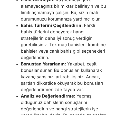
alamayacağınız bir miktar belirleyin ve bu
limiti aşmamaya çalışın. Bu, sizin mali
durumunuzu korumanıza yardımcı olur.
Bahis Türlerini Çeşitlendirin:
Farklı
bahis türlerini deneyerek hangi
stratejilerin daha iyi sonuç verdiğini
görebilirsiniz. Tek maç bahisleri, kombine
bahisler veya canlı bahis gibi seçenekleri
değerlendirin.
Bonustan Yararlanın:
Yakabet, çeşitli
bonuslar sunar. Bu bonusları kullanarak
kazanç şansınızı artırabilirsiniz. Ancak,
şartları dikkatlice okuyarak bu bonusları
değerlendirmenizde fayda var.
Analiz ve Değerlendirme:
Yapmış
olduğunuz bahislerin sonuçlarını
değerlendirin ve hangi stratejilerin işe