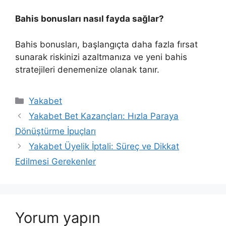
Bahis bonusları nasıl fayda sağlar?
Bahis bonusları, başlangıçta daha fazla fırsat
sunarak riskinizi azaltmanıza ve yeni bahis
stratejileri denemenize olanak tanır.
Kategoriler
Yakabet
Yakabet Bet Kazançları: Hızla Paraya
Dönüştürme İpuçları
Yakabet Üyelik İptali: Süreç ve Dikkat
Edilmesi Gerekenler
Yorum yapın