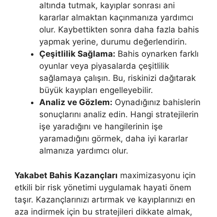
altında tutmak, kayıplar sonrası ani
kararlar almaktan kaçınmanıza yardımcı
olur. Kaybettikten sonra daha fazla bahis
yapmak yerine, durumu değerlendirin.
Çeşitlilik Sağlama:
Bahis oynarken farklı
oyunlar veya piyasalarda çeşitlilik
sağlamaya çalışın. Bu, riskinizi dağıtarak
büyük kayıpları engelleyebilir.
Analiz ve Gözlem:
Oynadığınız bahislerin
sonuçlarını analiz edin. Hangi stratejilerin
işe yaradığını ve hangilerinin işe
yaramadığını görmek, daha iyi kararlar
almanıza yardımcı olur.
Yakabet Bahis Kazançları
maximizasyonu için
etkili bir risk yönetimi uygulamak hayati önem
taşır. Kazançlarınızı artırmak ve kayıplarınızı en
aza indirmek için bu stratejileri dikkate almak,