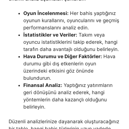
Oyun İncelenmesi:
Her bahis yaptığınız
oyunun kurallarını, oyuncularını ve geçmiş
performanslarını analiz edin.
İstatistikler ve Veriler:
Takım veya
oyuncu istatistiklerini takip ederek, hangi
tarafın daha avantajlı olduğunu belirleyin.
Hava Durumu ve Diğer Faktörler:
Hava
durumu gibi dış etkenlerin oyun
üzerindeki etkisini göz önünde
bulundurun.
Finansal Analiz:
Yaptığınız yatırımların
geri dönüşünü analiz ederek, hangi
yöntemlerin daha kazançlı olduğunu
belirleyin.
Düzenli analizlerinize dayanarak oluşturacağınız
bir tablo, hangi bahis türlerinin uzun vadede