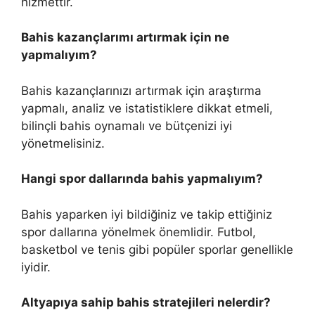
hizmettir.
Bahis kazançlarımı artırmak için ne
yapmalıyım?
Bahis kazançlarınızı artırmak için araştırma
yapmalı, analiz ve istatistiklere dikkat etmeli,
bilinçli bahis oynamalı ve bütçenizi iyi
yönetmelisiniz.
Hangi spor dallarında bahis yapmalıyım?
Bahis yaparken iyi bildiğiniz ve takip ettiğiniz
spor dallarına yönelmek önemlidir. Futbol,
basketbol ve tenis gibi popüler sporlar genellikle
iyidir.
Altyapıya sahip bahis stratejileri nelerdir?