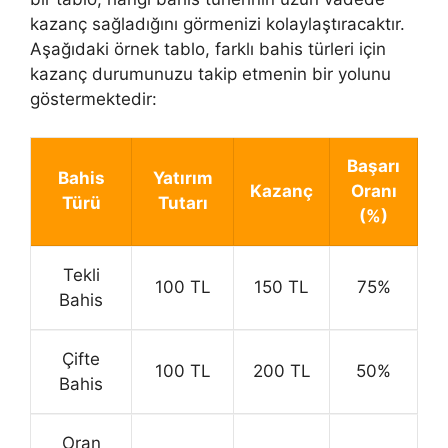
kazanç sağladığını görmenizi kolaylaştıracaktır.
Aşağıdaki örnek tablo, farklı bahis türleri için
kazanç durumunuzu takip etmenin bir yolunu
göstermektedir:
Başarı
Bahis
Yatırım
Kazanç
Oranı
Türü
Tutarı
(%)
Tekli
100 TL
150 TL
75%
Bahis
Çifte
100 TL
200 TL
50%
Bahis
Oran