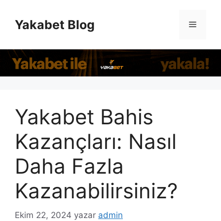
İçeriğe
atla
Yakabet Blog
Menü
Yakabet Bahis
Kazançları: Nasıl
Daha Fazla
Kazanabilirsiniz?
Ekim 22, 2024
yazar
admin