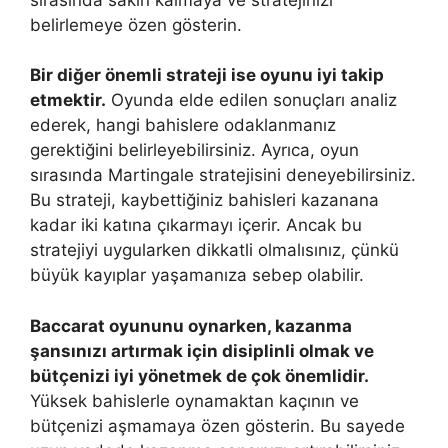
belirlemeye özen gösterin.
Bir diğer önemli strateji ise oyunu iyi takip
etmektir.
Oyunda elde edilen sonuçları analiz
ederek, hangi bahislere odaklanmanız
gerektiğini belirleyebilirsiniz. Ayrıca, oyun
sırasında Martingale stratejisini deneyebilirsiniz.
Bu strateji, kaybettiğiniz bahisleri kazanana
kadar iki katına çıkarmayı içerir. Ancak bu
stratejiyi uygularken dikkatli olmalısınız, çünkü
büyük kayıplar yaşamanıza sebep olabilir.
Baccarat oyununu oynarken, kazanma
şansınızı artırmak için disiplinli olmak ve
bütçenizi iyi yönetmek de çok önemlidir.
Yüksek bahislerle oynamaktan kaçının ve
bütçenizi aşmamaya özen gösterin. Bu sayede