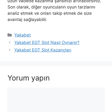
uzun vadede kazanma şansınızı artırabilirsiniz.
Son olarak, diğer oyuncuların oyun tarzlarını
analiz etmek ve onları takip etmek de size
avantaj sağlayabilir.
Kategoriler
Yakabet
Yakabet EGT Slot Nasıl Oynanır?
Yakabet EGT Slot Kazançları
Yorum yapın
Yorum