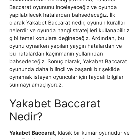
Baccarat oyununu inceleyeceğiz ve oyunda
yapılabilecek hatalardan bahsedeceğiz. İlk
olarak Yakabet Baccarat nedir, oyunun kuralları
nelerdir ve oyunda hangi stratejileri kullanabiliriz
gibi temel konulara değineceğiz. Ardından, bu
oyunu oynarken yapılan yaygın hatalardan ve
bu hatalardan kaçınmanın yollarından
bahsedeceğiz. Sonuç olarak, Yakabet Baccarat
oyununda daha bilinçli ve başarılı bir şekilde
oynamak isteyen oyuncular için faydalı bilgiler
sunmayı amaçlıyoruz.
Yakabet Baccarat
Nedir?
Yakabet Baccarat
, klasik bir kumar oyunudur ve