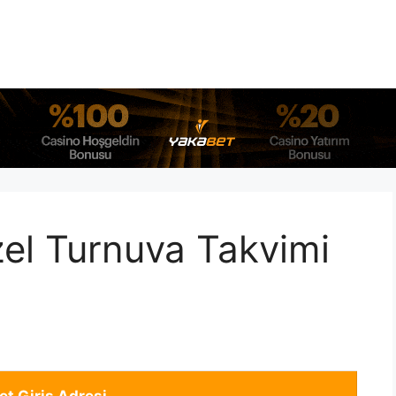
el Turnuva Takvimi