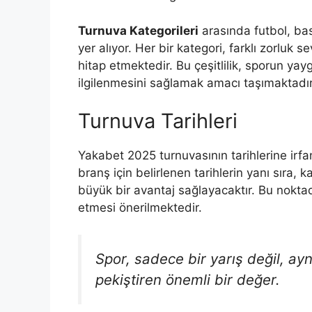
Turnuva Kategorileri
arasında futbol, bas
yer alıyor. Her bir kategori, farklı zorluk 
hitap etmektedir. Bu çeşitlilik, sporun yayg
ilgilenmesini sağlamak amacı taşımaktadır
Turnuva Tarihleri
Yakabet 2025 turnuvasının tarihlerine irfan
branş için belirlenen tarihlerin yanı sıra, 
büyük bir avantaj sağlayacaktır. Bu noktada,
etmesi önerilmektedir.
Spor, sadece bir yarış değil, ay
pekiştiren önemli bir değer.