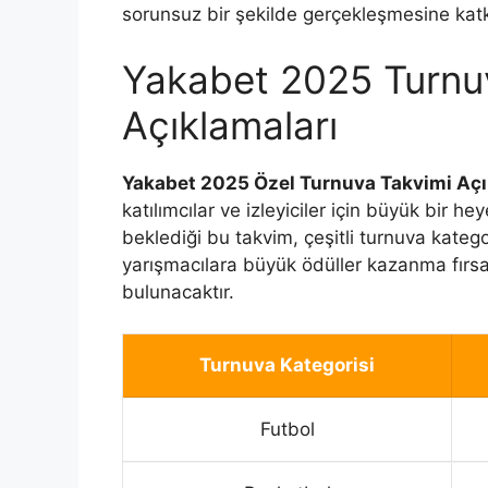
sorunsuz bir şekilde gerçekleşmesine katk
Yakabet 2025 Turnuv
Açıklamaları
Yakabet 2025 Özel Turnuva Takvimi Açı
katılımcılar ve izleyiciler için büyük bir 
beklediği bu takvim, çeşitli turnuva kategor
yarışmacılara büyük ödüller kazanma fırsa
bulunacaktır.
Turnuva Kategorisi
Futbol