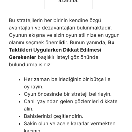
azaltma.
Bu stratejilerin her birinin kendine özgü
avantajları ve dezavantajları bulunmaktadır.
Oyunun akışına ve sizin oyun stilinize en uygun
olanını seçmek önemlidir. Bunun yanında,
Bu
Taktikleri Uygularken Dikkat Edilmesi
Gerekenler
başlıklı listeyi göz önünde
bulundurmalısınız:
Her zaman belirlediğiniz bir bütçe ile
oynayın.
Oyun öncesinde bir strateji belirleyin.
Canlı yayından gelen gözlemleri dikkate
alın.
Bahislerinizi çeşitlendirin.
Sakin olun ve acele kararlar vermekten
kaçının.