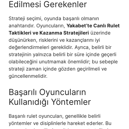
Edilmesi Gerekenler
Strateji seçimi, oyunda başarılı olmanın
anahtarıdır. Oyuncuların,
Yakabet’te Canlı Rulet
Taktikleri ve Kazanma Stratejileri
üzerinde
düşünürken, risklerini ve kazançlarını iyi
değerlendirmeleri gereklidir. Ayrıca, belirli bir
stratejinin yalnızca belirli bir süre içinde geçerli
olabileceğini unutmamak önemlidir; bu sebeple
strateji zaman içinde gözden geçirilmeli ve
güncellenmelidir.
Başarılı Oyuncuların
Kullanıdığı Yöntemler
Başarılı rulet oyuncuları, genellikle belirli
yöntemler ve disiplinlerle hareket ederler. Bu