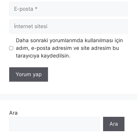
E-
posta
İnternet
sitesi
Daha sonraki yorumlarımda kullanılması için
adım, e-posta adresim ve site adresim bu
tarayıcıya kaydedilsin.
Ara
Ara