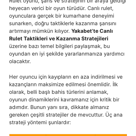
Rulet oyunu, şans ve stratejinin bir araya geldiği
heyecan verici bir oyun türüdür. Canlı rulet,
oyunculara gerçek bir kumarhane deneyimi
sunarken, doğru taktiklerle kazanma şansını
artırmayı mümkün kılıyor.
Yakabet’te Canlı
Rulet Taktikleri ve Kazanma Stratejileri
üzerine bazı temel bilgileri paylaşmak, bu
oyundan en iyi şekilde yararlanmanıza yardımcı
olacaktır.
Her oyuncu için kayıpların en aza indirilmesi ve
kazançların maksimize edilmesi önemlidir. İlk
olarak, belli başlı bahis türlerini anlamak,
oyunun dinamiklerini kavramanız için kritik bir
adımdır. Bunun yanı sıra, dikkate almanız
gereken çeşitli stratejiler de mevcuttur. Üç ana
strateji yöntemi şunlardır: