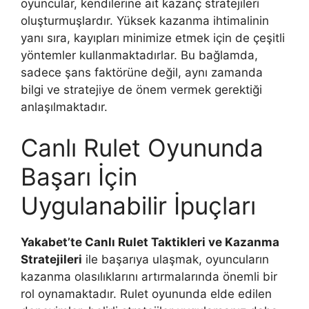
oyuncular, kendilerine ait kazanç stratejileri
oluşturmuşlardır. Yüksek kazanma ihtimalinin
yanı sıra, kayıpları minimize etmek için de çeşitli
yöntemler kullanmaktadırlar. Bu bağlamda,
sadece şans faktörüne değil, aynı zamanda
bilgi ve stratejiye de önem vermek gerektiği
anlaşılmaktadır.
Canlı Rulet Oyununda
Başarı İçin
Uygulanabilir İpuçları
Yakabet’te Canlı Rulet Taktikleri ve Kazanma
Stratejileri
ile başarıya ulaşmak, oyuncuların
kazanma olasılıklarını artırmalarında önemli bir
rol oynamaktadır. Rulet oyununda elde edilen