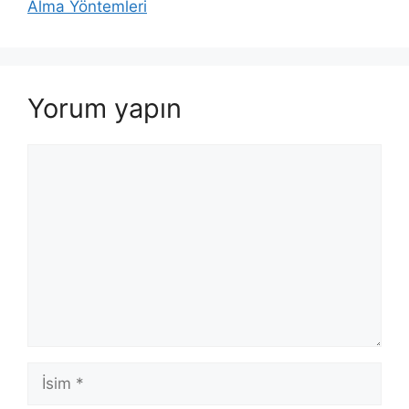
Alma Yöntemleri
Yorum yapın
Yorum
İsim