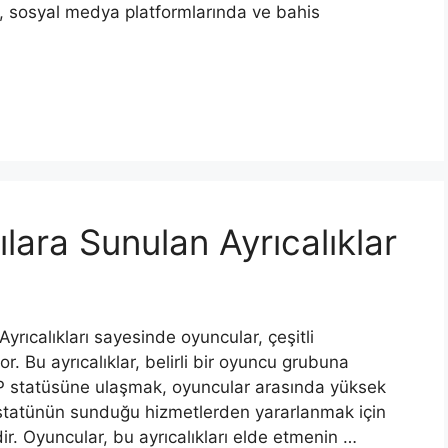
nda, sosyal medya platformlarında ve bahis
lara Sunulan Ayrıcalıklar
yrıcalıkları sayesinde oyuncular, çeşitli
. Bu ayrıcalıklar, belirli bir oyuncu grubuna
. VIP statüsüne ulaşmak, oyuncular arasında yüksek
u statünün sunduğu hizmetlerden yararlanmak için
r. Oyuncular, bu ayrıcalıkları elde etmenin …