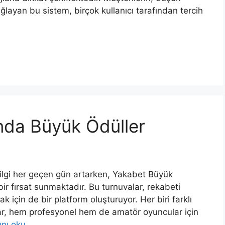
ğlayan bu sistem, birçok kullanıcı tarafından tercih
nda Büyük Ödüller
ilgi her geçen gün artarken, Yakabet Büyük
ir fırsat sunmaktadır. Bu turnuvalar, rekabeti
 için de bir platform oluşturuyor. Her biri farklı
ar, hem profesyonel hem de amatör oyuncular için
nı oku