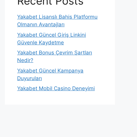
Recent Posts
Yakabet Lisanslı Bahis Platformu
Olmanın Avantajları
Yakabet Güncel Giriş Linkini
Güvenle Kaydetme
Yakabet Bonus Çevrim Şartları
Nedir?
Yakabet Güncel Kampanya
Duyuruları
Yakabet Mobil Casino Deneyimi