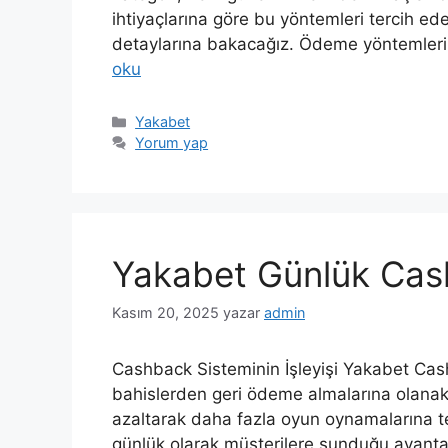
ihtiyaçlarına göre bu yöntemleri tercih ed
detaylarına bakacağız. Ödeme yöntemlerinin
oku
Kategoriler
Yakabet
Yorum yap
Yakabet Günlük Ca
Kasım 20, 2025
yazar
admin
Cashback Sisteminin İşleyişi Yakabet Cash
bahislerden geri ödeme almalarına olanak t
azaltarak daha fazla oyun oynamalarına teşv
günlük olarak müşterilere sunduğu avantaj