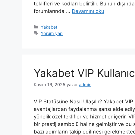
teklifleri ve kodları belirtilir. Bunun dışı
forumlarında …
Devamını oku
Kategoriler
Yakabet
Yorum yap
Yakabet VIP Kullanıcı
Kasım 16, 2025
yazar
admin
VIP Statüsüne Nasıl Ulaşılır? Yakabet VIP A
avantajlardan faydalanma şansı elde ediyor
yönelik özel teklifler ve hizmetler içerir
bir prestij sembolü haline gelmiştir ve b
bazı adımların takip edilmesi gerekmektedi