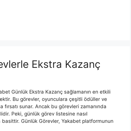
vlerle Ekstra Kazanç
kabet Günlük Ekstra Kazanç sağlamanın en etkili
ektir. Bu görevler, oyunculara çeşitli ödüller ve
ma fırsatı sunar. Ancak bu görevleri zamanında
r. Peki, günlük görev listesine nasıl
 basittir. Günlük Görevler, Yakabet platformunun