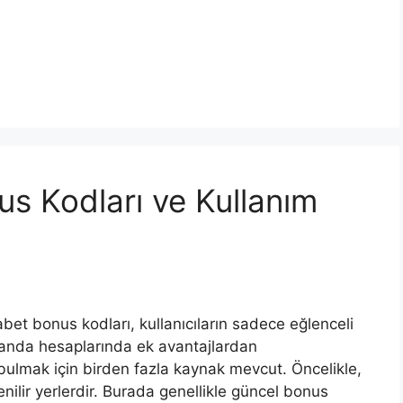
s Kodları ve Kullanım
bet bonus kodları, kullanıcıların sadece eğlenceli
manda hesaplarında ek avantajlardan
 bulmak için birden fazla kaynak mevcut. Öncelikle,
enilir yerlerdir. Burada genellikle güncel bonus