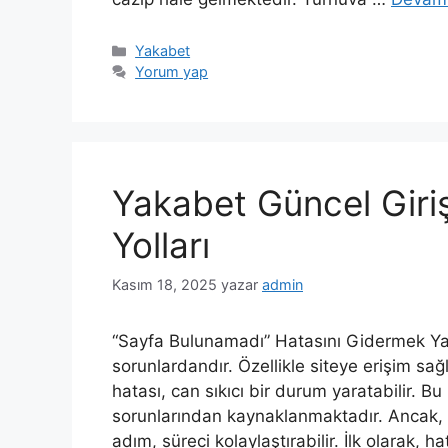
Kategoriler
Yakabet
Yorum yap
Yakabet Güncel Giri
Yolları
Kasım 18, 2025
yazar
admin
“Sayfa Bulunamadı” Hatasını Gidermek Yakab
sorunlardandır. Özellikle siteye erişim sa
hatası, can sıkıcı bir durum yaratabilir. 
sorunlarından kaynaklanmaktadır. Ancak, 
adım, süreci kolaylaştırabilir. İlk olarak,